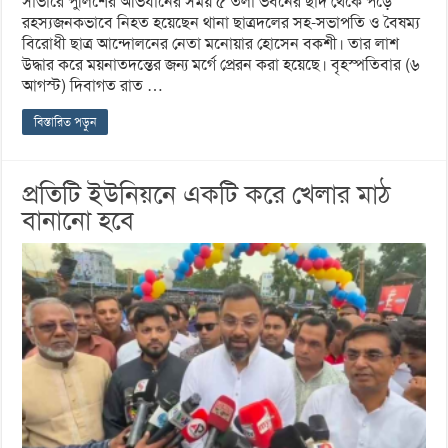
সাভারে পুলিশের অভিযানের সময় ৫ তলা ভবনের ছাদ থেকে পড়ে
রহস্যজনকভাবে নিহত হয়েছেন থানা ছাত্রদলের সহ-সভাপতি ও বৈষম্য
বিরোধী ছাত্র আন্দোলনের নেতা মনোয়ার হোসেন বকশী। তার লাশ
উদ্ধার করে ময়নাতদন্তের জন্য মর্গে প্রেরন করা হয়েছে। বৃহস্পতিবার (৬
আগস্ট) দিবাগত রাত …
বিস্তারিত পড়ুন
প্রতিটি ইউনিয়নে একটি করে খেলার মাঠ
বানানো হবে