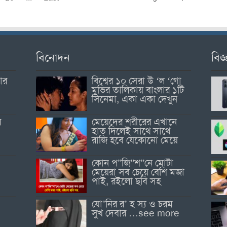
বিনোদন
বিজ্
োর
বিশ্বের ১০ সেরা উ ‘ল ‘গো
মুভির তালিকায় বাংলার ১টি
সিনেমা, একা একা দেখুন
র
মেয়েদের শরীরের এখানে
হাত দিলেই সাথে সাথে
রাজি হবে যেকোনো মেয়ে
কোন প”জি”শ”নে মোটা
মেয়েরা সব চেয়ে বেশি মজা
পাই, রইলো ছবি সহ
যো’নির র’ হ স্য ও চরম
সুখ দেবার …see more