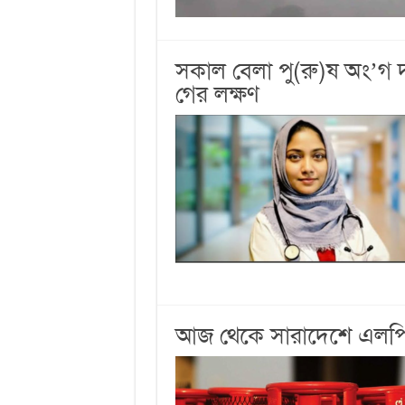
সকাল বেলা পু(রু)ষ অং’গ 
গের লক্ষণ
আজ থেকে সারাদেশে এলপিজি 