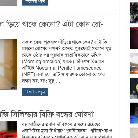
বিস্তারিত পড়ুন
দা ড়িয়ে থাকে কেনো? এটা কোন রো-
সকাল বেলা পুরুষাঙ্গ দাঁড়িয়ে থাকে কেন? এটা কি
কোনো রোগের লক্ষণ? অনেক পুরুষেরই সকালে ঘুম
থেকে ওঠার পর পুরুষাঙ্গ স্বাভাবিকভাবে উত্থিত
(Morning erection) থাকে। চিকিৎসাবিজ্ঞানে
এটিকে Nocturnal Penile Tumescence
(NPT) বলা হয়। এটি সাধারণত কোনো রোগের
লক্ষণ নয়, বরং সুস্থ …
বিস্তারিত পড়ুন
সিলিন্ডার বিক্রি বন্ধের ঘোষণা
ব্যবসায়ীদের প্রধান দাবিগুলোর মধ্যে রয়েছে:
এলপিজির মূল্য নির্ধারণে পুনর্বিবেচনা। পরিবেশক ও
ডিলারদের বিরুদ্ধে প্রশাসনিক অভিযান ও জরিমানার