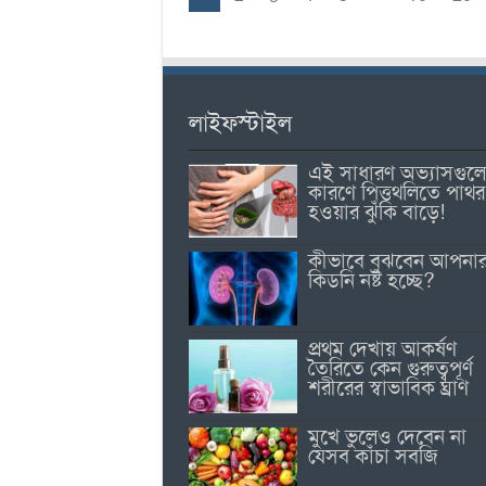
লাইফস্টাইল
এই সাধারণ অভ্যাসগুল
কারণে পিত্তথলিতে পাথর
হওয়ার ঝুঁকি বাড়ে!
কীভাবে বুঝবেন আপনা
কিডনি নষ্ট হচ্ছে?
প্রথম দেখায় আকর্ষণ
তৈরিতে কেন গুরুত্বপূর্ণ
শরীরের স্বাভাবিক ঘ্রাণ
মুখে ভুলেও দেবেন না
যেসব কাঁচা সবজি