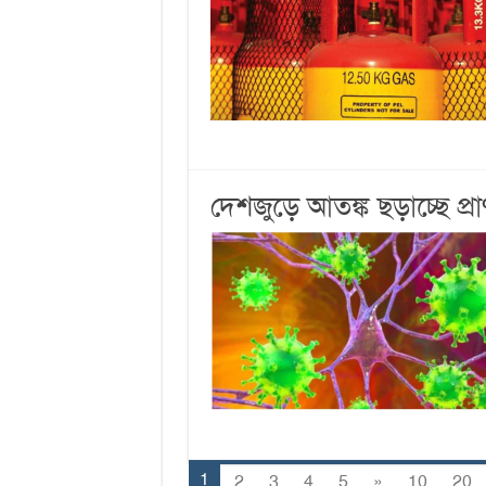
দেশজুড়ে আতঙ্ক ছড়াচ্ছে প্র
1
2
3
4
5
»
10
20