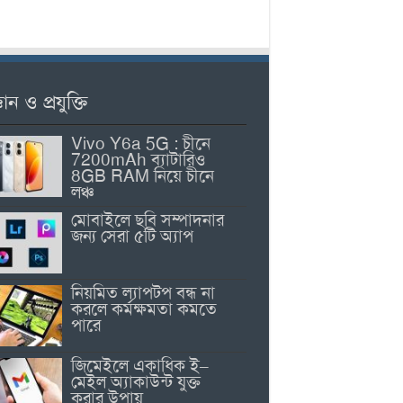
ঞান ও প্রযুক্তি
Vivo Y6a 5G : চীনে
7200mAh ব্যাটারিও
8GB RAM নিয়ে চীনে
লঞ্চ
মোবাইলে ছবি সম্পাদনার
জন্য সেরা ৫টি অ্যাপ
নিয়মিত ল্যাপটপ বন্ধ না
করলে কর্মক্ষমতা কমতে
পারে
জিমেইলে একাধিক ই–
মেইল অ্যাকাউন্ট যুক্ত
করার উপায়