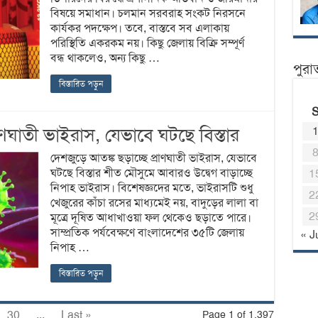
বিষয়ে সমাধান। চলমান সরবরাহ সংকট নিরসনে
কার্যকর পদক্ষেপ। তবে, বাস্তবে সব এলাকায়
পরিস্থিতি একরকম নয়। কিছু জেলায় বিক্রি সম্পূর্ণ
বন্ধ থাকলেও, অন্য কিছু …
পুরা
বিস্তারিত পড়ুন
াণঘাতী ভাইরাস, যেভাবে ঘটছে বিস্তার
দেশজুড়ে আতঙ্ক ছড়াচ্ছে প্রাণঘাতী ভাইরাস, যেভাবে
ঘটছে বিস্তার শীত মৌসুমে আবারও উদ্বেগ বাড়াচ্ছে
1
নিপাহ ভাইরাস। বিশেষজ্ঞদের মতে, ভাইরাসটি শুধু
2
খেজুরের কাঁচা রসের মাধ্যমেই নয়, বাদুড়ের লালা বা
2
মূত্রে দূষিত আধাখাওয়া ফল থেকেও ছড়াতে পারে।
সাম্প্রতিক পর্যবেক্ষণে বাংলাদেশের ৩৫টি জেলায়
« J
নিপাহ …
বিস্তারিত পড়ুন
30
...
Last »
Page 1 of 1,397