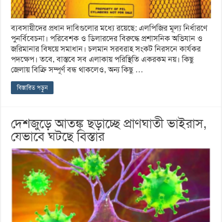
ব্যবসায়ীদের প্রধান দাবিগুলোর মধ্যে রয়েছে: এলপিজির মূল্য নির্ধারণে
পুনর্বিবেচনা। পরিবেশক ও ডিলারদের বিরুদ্ধে প্রশাসনিক অভিযান ও
জরিমানার বিষয়ে সমাধান। চলমান সরবরাহ সংকট নিরসনে কার্যকর
পদক্ষেপ। তবে, বাস্তবে সব এলাকায় পরিস্থিতি একরকম নয়। কিছু
জেলায় বিক্রি সম্পূর্ণ বন্ধ থাকলেও, অন্য কিছু …
বিস্তারিত পড়ুন
দেশজুড়ে আতঙ্ক ছড়াচ্ছে প্রাণঘাতী ভাইরাস,
যেভাবে ঘটছে বিস্তার