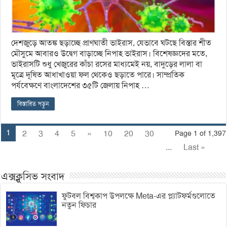
দেশজুড়ে আতঙ্ক ছড়াচ্ছে প্রাণঘাতী ভাইরাস, যেভাবে ঘটছে বিস্তার শীত
মৌসুমে আবারও উদ্বেগ বাড়াচ্ছে নিপাহ ভাইরাস। বিশেষজ্ঞদের মতে,
ভাইরাসটি শুধু খেজুরের কাঁচা রসের মাধ্যমেই নয়, বাদুড়ের লালা বা
মূত্রে দূষিত আধাখাওয়া ফল থেকেও ছড়াতে পারে। সাম্প্রতিক
পর্যবেক্ষণে বাংলাদেশের ৩৫টি জেলায় নিপাহ …
বিস্তারিত পড়ুন
1
2
3
4
5
»
10
20
30
Page 1 of 1,397
...
Last »
এক্সক্লুসিভ সংবাদ
ফুটবল বিশ্বকাপ উপলক্ষে Meta-এর প্ল্যাটফর্মগুলোতে
নতুন ফিচার