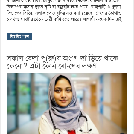
যা জানা গেছে: ঢাকা, রংপুর, ময়মনসিংহ, সিলেট, বরিশাল ও চট্টগ্রাম
বিভাগের অনেক স্থানে বৃষ্টি বা বজ্রবৃষ্টি হতে পারে। রাজশাহী ও খুলনা
বিভাগের বিভিন্ন এলাকাতেও বৃষ্টির সম্ভাবনা রয়েছে। দেশের কোথাও
কোথাও মাঝারি থেকে ভারী বর্ষণ হতে পারে। আগামী কয়েক দিন এই
…
বিস্তারিত পড়ুন
সকাল বেলা পু(রু)ষ অং’গ দা ড়িয়ে থাকে
কেনো? এটা কোন রো-গের লক্ষণ