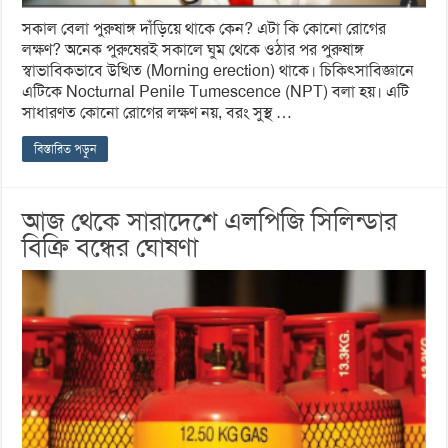
সকাল বেলা পুরুষাঙ্গ দাঁড়িয়ে থাকে কেন? এটা কি কোনো রোগের
লক্ষণ? অনেক পুরুষেরই সকালে ঘুম থেকে ওঠার পর পুরুষাঙ্গ
স্বাভাবিকভাবে উত্থিত (Morning erection) থাকে। চিকিৎসাবিজ্ঞানে
এটিকে Nocturnal Penile Tumescence (NPT) বলা হয়। এটি
সাধারণত কোনো রোগের লক্ষণ নয়, বরং সুস্থ …
বিস্তারিত পড়ুন
আজ থেকে সারাদেশে এলপিজি সিলিন্ডার
বিক্রি বন্ধের ঘোষণা