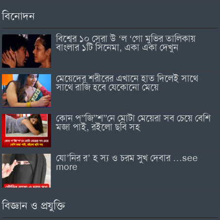
বিনোদন
বিশ্বের ১০ সেরা উ ‘ল ‘গো মুভির তালিকায়
বাংলার ১টি সিনেমা, একা একা দেখুন
মেয়েদের শরীরের এখানে হাত দিলেই সাথে
সাথে রাজি হবে যেকোনো মেয়ে
কোন প”জি”শ”নে মোটা মেয়েরা সব চেয়ে বেশি
মজা পাই, রইলো ছবি সহ
যো’নির র’ হ স্য ও চরম সুখ দেবার …see
more
বিজ্ঞান ও প্রযুক্তি