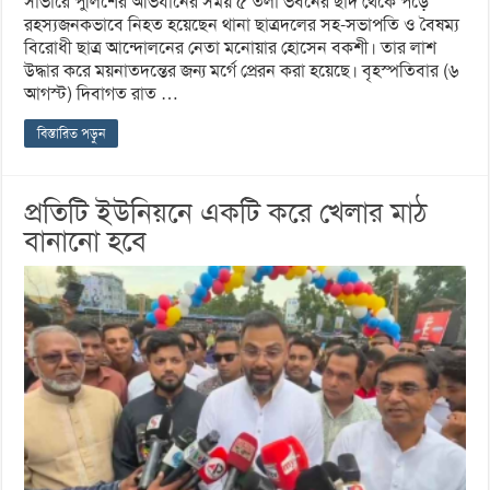
সাভারে পুলিশের অভিযানের সময় ৫ তলা ভবনের ছাদ থেকে পড়ে
রহস্যজনকভাবে নিহত হয়েছেন থানা ছাত্রদলের সহ-সভাপতি ও বৈষম্য
বিরোধী ছাত্র আন্দোলনের নেতা মনোয়ার হোসেন বকশী। তার লাশ
উদ্ধার করে ময়নাতদন্তের জন্য মর্গে প্রেরন করা হয়েছে। বৃহস্পতিবার (৬
আগস্ট) দিবাগত রাত …
বিস্তারিত পড়ুন
প্রতিটি ইউনিয়নে একটি করে খেলার মাঠ
বানানো হবে