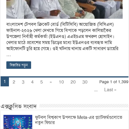
বাংলাদেশ টেপবল ক্রিকেট বোর্ড (বিটিসিবি) আয়োজিত (বিসিএল)
ফাইনাল-২০২৬ খেলা দেখতে গিয়ে বিপাকে পড়লেন কালিয়াকৈর
উপজেলা নির্বাহী কর্মকর্তা (ইউএনও) এএইচএম ফখরুল হোসাইন।
খেলার মাঠে প্রবেশের সময় ভিড়ের মধ্যে ইউএনওর ব্যবহৃত দামি
আইফোনটি চুরি হয়ে গেছে। ওই ঘটনায় থানায় একটি সাধারণ ডায়েরি
…
বিস্তারিত পড়ুন
1
2
3
4
5
»
10
20
30
Page 1 of 1,399
...
Last »
এক্সক্লুসিভ সংবাদ
ফুটবল বিশ্বকাপ উপলক্ষে Meta-এর প্ল্যাটফর্মগুলোতে
নতুন ফিচার