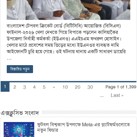
বাংলাদেশ টেপবল ক্রিকেট বোর্ড (বিটিসিবি) আয়োজিত (বিসিএল)
ফাইনাল-২০২৬ খেলা দেখতে গিয়ে বিপাকে পড়লেন কালিয়াকৈর
উপজেলা নির্বাহী কর্মকর্তা (ইউএনও) এএইচএম ফখরুল হোসাইন।
খেলার মাঠে প্রবেশের সময় ভিড়ের মধ্যে ইউএনওর ব্যবহৃত দামি
আইফোনটি চুরি হয়ে গেছে। ওই ঘটনায় থানায় একটি সাধারণ ডায়েরি
…
বিস্তারিত পড়ুন
1
2
3
4
5
»
10
20
30
Page 1 of 1,399
...
Last »
এক্সক্লুসিভ সংবাদ
ফুটবল বিশ্বকাপ উপলক্ষে Meta-এর প্ল্যাটফর্মগুলোতে
নতুন ফিচার