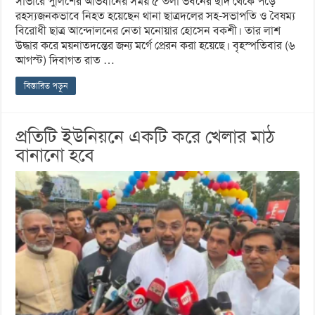
সাভারে পুলিশের অভিযানের সময় ৫ তলা ভবনের ছাদ থেকে পড়ে
রহস্যজনকভাবে নিহত হয়েছেন থানা ছাত্রদলের সহ-সভাপতি ও বৈষম্য
বিরোধী ছাত্র আন্দোলনের নেতা মনোয়ার হোসেন বকশী। তার লাশ
উদ্ধার করে ময়নাতদন্তের জন্য মর্গে প্রেরন করা হয়েছে। বৃহস্পতিবার (৬
আগস্ট) দিবাগত রাত …
বিস্তারিত পড়ুন
প্রতিটি ইউনিয়নে একটি করে খেলার মাঠ
বানানো হবে