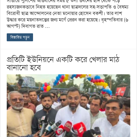
সাভারে পুলিশের অভিযানের সময় ৫ তলা ভবনের ছাদ থেকে পড়ে
রহস্যজনকভাবে নিহত হয়েছেন থানা ছাত্রদলের সহ-সভাপতি ও বৈষম্য
বিরোধী ছাত্র আন্দোলনের নেতা মনোয়ার হোসেন বকশী। তার লাশ
উদ্ধার করে ময়নাতদন্তের জন্য মর্গে প্রেরন করা হয়েছে। বৃহস্পতিবার (৬
আগস্ট) দিবাগত রাত …
বিস্তারিত পড়ুন
প্রতিটি ইউনিয়নে একটি করে খেলার মাঠ
বানানো হবে