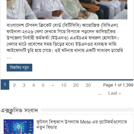
বাংলাদেশ টেপবল ক্রিকেট বোর্ড (বিটিসিবি) আয়োজিত (বিসিএল)
ফাইনাল-২০২৬ খেলা দেখতে গিয়ে বিপাকে পড়লেন কালিয়াকৈর
উপজেলা নির্বাহী কর্মকর্তা (ইউএনও) এএইচএম ফখরুল হোসাইন।
খেলার মাঠে প্রবেশের সময় ভিড়ের মধ্যে ইউএনওর ব্যবহৃত দামি
আইফোনটি চুরি হয়ে গেছে। ওই ঘটনায় থানায় একটি সাধারণ ডায়েরি
…
বিস্তারিত পড়ুন
1
2
3
4
5
»
10
20
30
Page 1 of 1,399
...
Last »
এক্সক্লুসিভ সংবাদ
ফুটবল বিশ্বকাপ উপলক্ষে Meta-এর প্ল্যাটফর্মগুলোতে
নতুন ফিচার