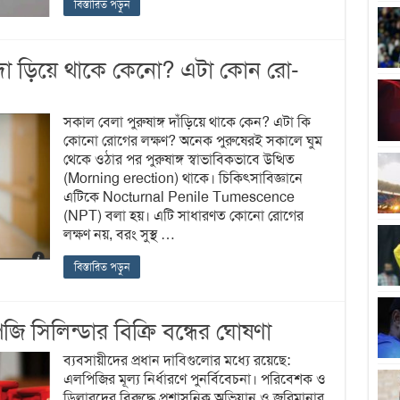
বিস্তারিত পড়ুন
দা ড়িয়ে থাকে কেনো? এটা কোন রো-
সকাল বেলা পুরুষাঙ্গ দাঁড়িয়ে থাকে কেন? এটা কি
কোনো রোগের লক্ষণ? অনেক পুরুষেরই সকালে ঘুম
থেকে ওঠার পর পুরুষাঙ্গ স্বাভাবিকভাবে উত্থিত
(Morning erection) থাকে। চিকিৎসাবিজ্ঞানে
এটিকে Nocturnal Penile Tumescence
(NPT) বলা হয়। এটি সাধারণত কোনো রোগের
লক্ষণ নয়, বরং সুস্থ …
বিস্তারিত পড়ুন
সিলিন্ডার বিক্রি বন্ধের ঘোষণা
ব্যবসায়ীদের প্রধান দাবিগুলোর মধ্যে রয়েছে:
এলপিজির মূল্য নির্ধারণে পুনর্বিবেচনা। পরিবেশক ও
ডিলারদের বিরুদ্ধে প্রশাসনিক অভিযান ও জরিমানার