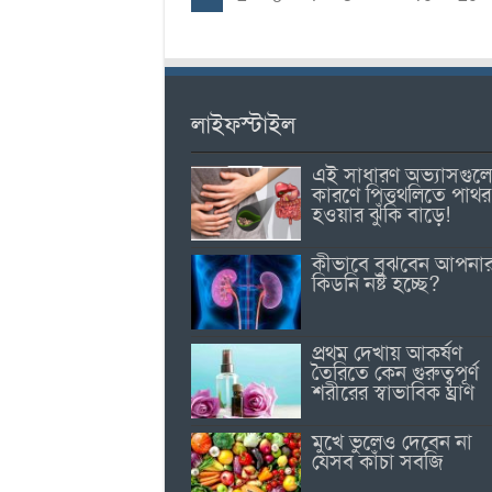
লাইফস্টাইল
এই সাধারণ অভ্যাসগুল
কারণে পিত্তথলিতে পাথর
হওয়ার ঝুঁকি বাড়ে!
কীভাবে বুঝবেন আপনা
কিডনি নষ্ট হচ্ছে?
প্রথম দেখায় আকর্ষণ
তৈরিতে কেন গুরুত্বপূর্ণ
শরীরের স্বাভাবিক ঘ্রাণ
মুখে ভুলেও দেবেন না
যেসব কাঁচা সবজি