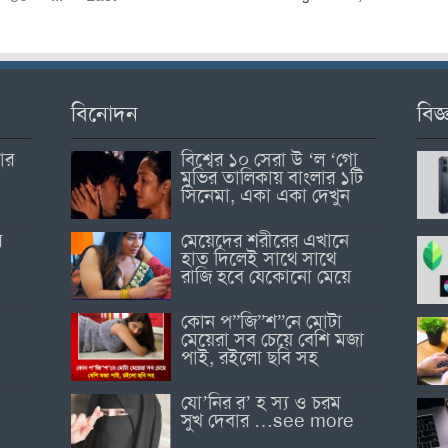
বিনোদন
বিজ্
োর
বিশ্বের ১০ সেরা উ ‘ল ‘গো
মুভির তালিকায় বাংলার ১টি
সিনেমা, একা একা দেখুন
র
মেয়েদের শরীরের এখানে
হাত দিলেই সাথে সাথে
রাজি হবে যেকোনো মেয়ে
কোন প”জি”শ”নে মোটা
মেয়েরা সব চেয়ে বেশি মজা
পাই, রইলো ছবি সহ
যো’নির র’ হ স্য ও চরম
সুখ দেবার …see more