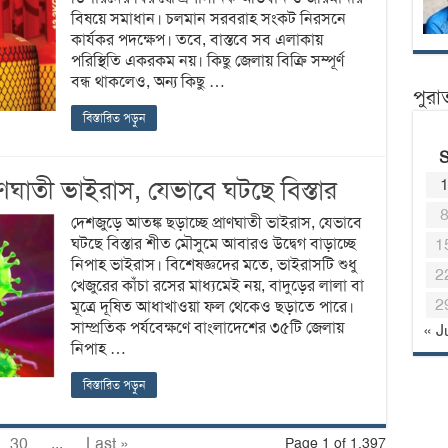
বিষয়ে সমাধান। চলমান সরবরাহ সংকট নিরসনে
কার্যকর পদক্ষেপ। তবে, বাস্তবে সব এলাকায়
পরিস্থিতি একরকম নয়। কিছু জেলায় বিক্রি সম্পূর্ণ
বন্ধ থাকলেও, অন্য কিছু …
পুরা
বিস্তারিত পড়ুন
াণঘাতী ভাইরাস, যেভাবে ঘটছে বিস্তার
দেশজুড়ে আতঙ্ক ছড়াচ্ছে প্রাণঘাতী ভাইরাস, যেভাবে
ঘটছে বিস্তার শীত মৌসুমে আবারও উদ্বেগ বাড়াচ্ছে
1
নিপাহ ভাইরাস। বিশেষজ্ঞদের মতে, ভাইরাসটি শুধু
2
খেজুরের কাঁচা রসের মাধ্যমেই নয়, বাদুড়ের লালা বা
2
মূত্রে দূষিত আধাখাওয়া ফল থেকেও ছড়াতে পারে।
সাম্প্রতিক পর্যবেক্ষণে বাংলাদেশের ৩৫টি জেলায়
« J
নিপাহ …
বিস্তারিত পড়ুন
30
...
Last »
Page 1 of 1,397