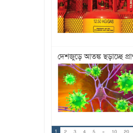
দেশজুড়ে আতঙ্ক ছড়াচ্ছে প্র
1
2
3
4
5
»
10
20