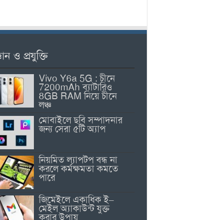
ঞান ও প্রযুক্তি
Vivo Y6a 5G : চীনে
7200mAh ব্যাটারিও
8GB RAM নিয়ে চীনে
লঞ্চ
মোবাইলে ছবি সম্পাদনার
জন্য সেরা ৫টি অ্যাপ
নিয়মিত ল্যাপটপ বন্ধ না
করলে কর্মক্ষমতা কমতে
পারে
জিমেইলে একাধিক ই–
মেইল অ্যাকাউন্ট যুক্ত
করার উপায়