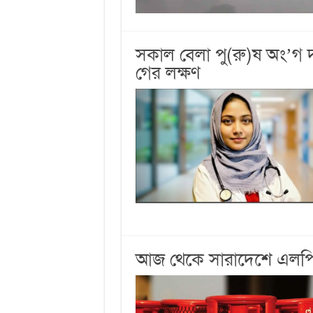
সকাল বেলা পু(রু)ষ অং’গ 
গের লক্ষণ
আজ থেকে সারাদেশে এলপিজি 