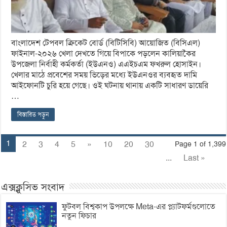
বাংলাদেশ টেপবল ক্রিকেট বোর্ড (বিটিসিবি) আয়োজিত (বিসিএল)
ফাইনাল-২০২৬ খেলা দেখতে গিয়ে বিপাকে পড়লেন কালিয়াকৈর
উপজেলা নির্বাহী কর্মকর্তা (ইউএনও) এএইচএম ফখরুল হোসাইন।
খেলার মাঠে প্রবেশের সময় ভিড়ের মধ্যে ইউএনওর ব্যবহৃত দামি
আইফোনটি চুরি হয়ে গেছে। ওই ঘটনায় থানায় একটি সাধারণ ডায়েরি
…
বিস্তারিত পড়ুন
1
2
3
4
5
»
10
20
30
Page 1 of 1,399
...
Last »
এক্সক্লুসিভ সংবাদ
ফুটবল বিশ্বকাপ উপলক্ষে Meta-এর প্ল্যাটফর্মগুলোতে
নতুন ফিচার