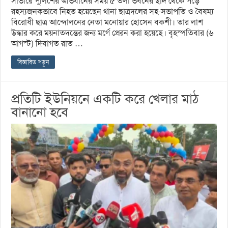
সাভারে পুলিশের অভিযানের সময় ৫ তলা ভবনের ছাদ থেকে পড়ে
রহস্যজনকভাবে নিহত হয়েছেন থানা ছাত্রদলের সহ-সভাপতি ও বৈষম্য
বিরোধী ছাত্র আন্দোলনের নেতা মনোয়ার হোসেন বকশী। তার লাশ
উদ্ধার করে ময়নাতদন্তের জন্য মর্গে প্রেরন করা হয়েছে। বৃহস্পতিবার (৬
আগস্ট) দিবাগত রাত …
বিস্তারিত পড়ুন
প্রতিটি ইউনিয়নে একটি করে খেলার মাঠ
বানানো হবে