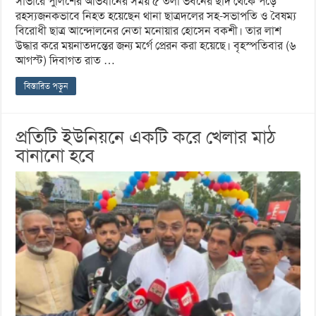
সাভারে পুলিশের অভিযানের সময় ৫ তলা ভবনের ছাদ থেকে পড়ে
রহস্যজনকভাবে নিহত হয়েছেন থানা ছাত্রদলের সহ-সভাপতি ও বৈষম্য
বিরোধী ছাত্র আন্দোলনের নেতা মনোয়ার হোসেন বকশী। তার লাশ
উদ্ধার করে ময়নাতদন্তের জন্য মর্গে প্রেরন করা হয়েছে। বৃহস্পতিবার (৬
আগস্ট) দিবাগত রাত …
বিস্তারিত পড়ুন
প্রতিটি ইউনিয়নে একটি করে খেলার মাঠ
বানানো হবে