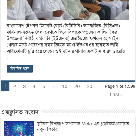
বাংলাদেশ টেপবল ক্রিকেট বোর্ড (বিটিসিবি) আয়োজিত (বিসিএল)
ফাইনাল-২০২৬ খেলা দেখতে গিয়ে বিপাকে পড়লেন কালিয়াকৈর
উপজেলা নির্বাহী কর্মকর্তা (ইউএনও) এএইচএম ফখরুল হোসাইন।
খেলার মাঠে প্রবেশের সময় ভিড়ের মধ্যে ইউএনওর ব্যবহৃত দামি
আইফোনটি চুরি হয়ে গেছে। ওই ঘটনায় থানায় একটি সাধারণ ডায়েরি
…
বিস্তারিত পড়ুন
1
2
3
4
5
»
10
20
30
Page 1 of 1,399
...
Last »
এক্সক্লুসিভ সংবাদ
ফুটবল বিশ্বকাপ উপলক্ষে Meta-এর প্ল্যাটফর্মগুলোতে
নতুন ফিচার