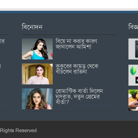
বিনোদন
বিজ্
োর
বিয়ে না করার কারণ
জানালেন আমিশা
র
কুকুরের কামড় থেকে
বাঁচলেন রাভিনা
রোমান্টিক বার্তা দিলেন
নুসরাত, নতুন প্রেমের
বার্তা?
 Rights Reserved