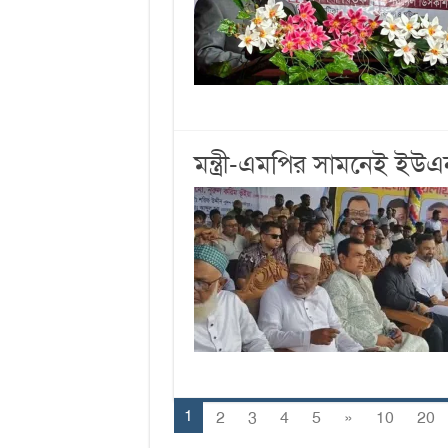
মন্ত্রী-এমপির সামনেই ইউ
1
2
3
4
5
»
10
20