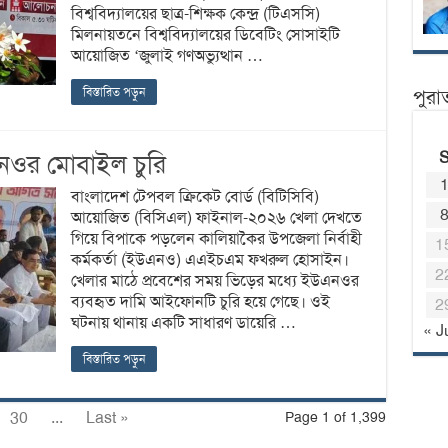
বিশ্ববিদ্যালয়ের ছাত্র-শিক্ষক কেন্দ্র (টিএসসি)
মিলনায়তনে বিশ্ববিদ্যালয়ের ডিবেটিং সোসাইটি
আয়োজিত ‘জুলাই গণঅভ্যুত্থান …
বিস্তারিত পড়ুন
পুরা
এনওর মোবাইল চুরি
বাংলাদেশ টেপবল ক্রিকেট বোর্ড (বিটিসিবি)
আয়োজিত (বিসিএল) ফাইনাল-২০২৬ খেলা দেখতে
গিয়ে বিপাকে পড়লেন কালিয়াকৈর উপজেলা নির্বাহী
1
কর্মকর্তা (ইউএনও) এএইচএম ফখরুল হোসাইন।
2
খেলার মাঠে প্রবেশের সময় ভিড়ের মধ্যে ইউএনওর
ব্যবহৃত দামি আইফোনটি চুরি হয়ে গেছে। ওই
2
ঘটনায় থানায় একটি সাধারণ ডায়েরি …
« J
বিস্তারিত পড়ুন
30
...
Last »
Page 1 of 1,399