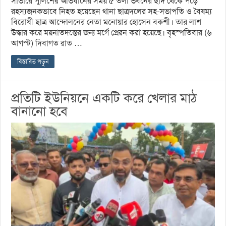
সাভারে পুলিশের অভিযানের সময় ৫ তলা ভবনের ছাদ থেকে পড়ে
রহস্যজনকভাবে নিহত হয়েছেন থানা ছাত্রদলের সহ-সভাপতি ও বৈষম্য
বিরোধী ছাত্র আন্দোলনের নেতা মনোয়ার হোসেন বকশী। তার লাশ
উদ্ধার করে ময়নাতদন্তের জন্য মর্গে প্রেরন করা হয়েছে। বৃহস্পতিবার (৬
আগস্ট) দিবাগত রাত …
বিস্তারিত পড়ুন
প্রতিটি ইউনিয়নে একটি করে খেলার মাঠ
বানানো হবে