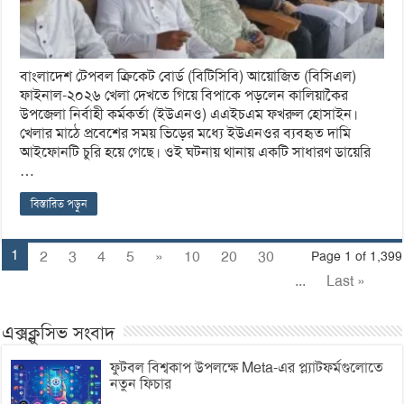
বাংলাদেশ টেপবল ক্রিকেট বোর্ড (বিটিসিবি) আয়োজিত (বিসিএল)
ফাইনাল-২০২৬ খেলা দেখতে গিয়ে বিপাকে পড়লেন কালিয়াকৈর
উপজেলা নির্বাহী কর্মকর্তা (ইউএনও) এএইচএম ফখরুল হোসাইন।
খেলার মাঠে প্রবেশের সময় ভিড়ের মধ্যে ইউএনওর ব্যবহৃত দামি
আইফোনটি চুরি হয়ে গেছে। ওই ঘটনায় থানায় একটি সাধারণ ডায়েরি
…
বিস্তারিত পড়ুন
1
2
3
4
5
»
10
20
30
Page 1 of 1,399
...
Last »
এক্সক্লুসিভ সংবাদ
ফুটবল বিশ্বকাপ উপলক্ষে Meta-এর প্ল্যাটফর্মগুলোতে
নতুন ফিচার