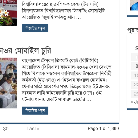
বিশ্ববিদ্যালয়ের ছাত্র-শিক্ষক কেন্দ্র (টিএসসি)
মিলনায়তনে বিশ্ববিদ্যালয়ের ডিবেটিং সোসাইটি
আয়োজিত ‘জুলাই গণঅভ্যুত্থান …
বিস্তারিত পড়ুন
পুরা
এনওর মোবাইল চুরি
বাংলাদেশ টেপবল ক্রিকেট বোর্ড (বিটিসিবি)
আয়োজিত (বিসিএল) ফাইনাল-২০২৬ খেলা দেখতে
গিয়ে বিপাকে পড়লেন কালিয়াকৈর উপজেলা নির্বাহী
1
কর্মকর্তা (ইউএনও) এএইচএম ফখরুল হোসাইন।
2
খেলার মাঠে প্রবেশের সময় ভিড়ের মধ্যে ইউএনওর
ব্যবহৃত দামি আইফোনটি চুরি হয়ে গেছে। ওই
2
ঘটনায় থানায় একটি সাধারণ ডায়েরি …
« J
বিস্তারিত পড়ুন
30
...
Last »
Page 1 of 1,399