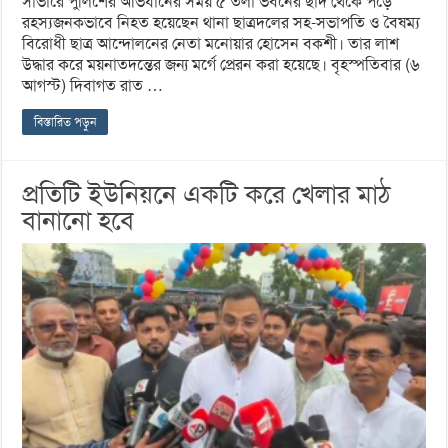
সাভারে পুলিশের অভিযানের সময় ৫ তলা ভবনের ছাদ থেকে পড়ে
রহস্যজনকভাবে নিহত হয়েছেন থানা ছাত্রদলের সহ-সভাপতি ও বৈষম্য
বিরোধী ছাত্র আন্দোলনের নেতা মনোয়ার হোসেন বকশী। তার লাশ
উদ্ধার করে ময়নাতদন্তের জন্য মর্গে প্রেরন করা হয়েছে। বৃহস্পতিবার (৬
আগস্ট) দিবাগত রাত …
বিস্তারিত পড়ুন
প্রতিটি ইউনিয়নে একটি করে খেলার মাঠ
বানানো হবে