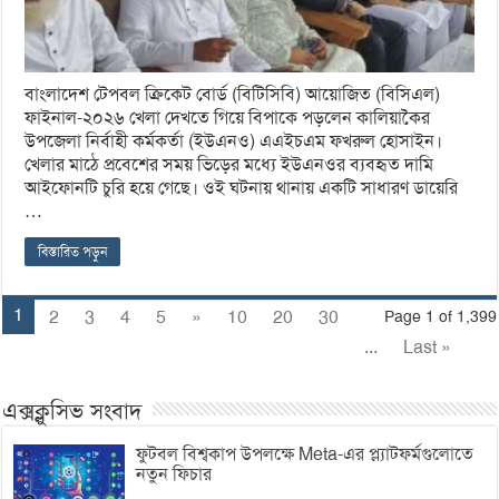
বাংলাদেশ টেপবল ক্রিকেট বোর্ড (বিটিসিবি) আয়োজিত (বিসিএল)
ফাইনাল-২০২৬ খেলা দেখতে গিয়ে বিপাকে পড়লেন কালিয়াকৈর
উপজেলা নির্বাহী কর্মকর্তা (ইউএনও) এএইচএম ফখরুল হোসাইন।
খেলার মাঠে প্রবেশের সময় ভিড়ের মধ্যে ইউএনওর ব্যবহৃত দামি
আইফোনটি চুরি হয়ে গেছে। ওই ঘটনায় থানায় একটি সাধারণ ডায়েরি
…
বিস্তারিত পড়ুন
1
2
3
4
5
»
10
20
30
Page 1 of 1,399
...
Last »
এক্সক্লুসিভ সংবাদ
ফুটবল বিশ্বকাপ উপলক্ষে Meta-এর প্ল্যাটফর্মগুলোতে
নতুন ফিচার