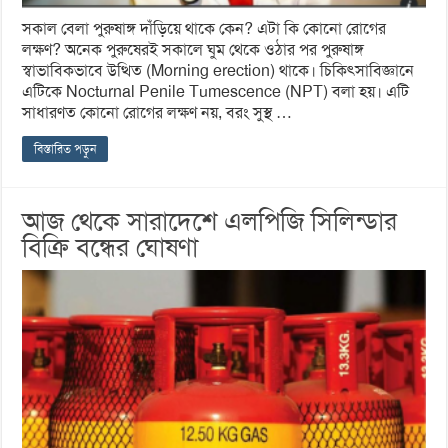
সকাল বেলা পুরুষাঙ্গ দাঁড়িয়ে থাকে কেন? এটা কি কোনো রোগের
লক্ষণ? অনেক পুরুষেরই সকালে ঘুম থেকে ওঠার পর পুরুষাঙ্গ
স্বাভাবিকভাবে উত্থিত (Morning erection) থাকে। চিকিৎসাবিজ্ঞানে
এটিকে Nocturnal Penile Tumescence (NPT) বলা হয়। এটি
সাধারণত কোনো রোগের লক্ষণ নয়, বরং সুস্থ …
বিস্তারিত পড়ুন
আজ থেকে সারাদেশে এলপিজি সিলিন্ডার
বিক্রি বন্ধের ঘোষণা