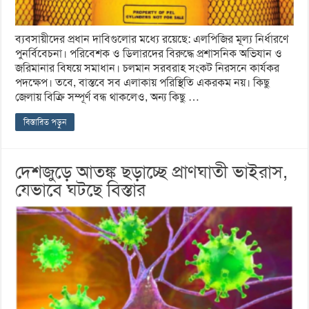
ব্যবসায়ীদের প্রধান দাবিগুলোর মধ্যে রয়েছে: এলপিজির মূল্য নির্ধারণে
পুনর্বিবেচনা। পরিবেশক ও ডিলারদের বিরুদ্ধে প্রশাসনিক অভিযান ও
জরিমানার বিষয়ে সমাধান। চলমান সরবরাহ সংকট নিরসনে কার্যকর
পদক্ষেপ। তবে, বাস্তবে সব এলাকায় পরিস্থিতি একরকম নয়। কিছু
জেলায় বিক্রি সম্পূর্ণ বন্ধ থাকলেও, অন্য কিছু …
বিস্তারিত পড়ুন
দেশজুড়ে আতঙ্ক ছড়াচ্ছে প্রাণঘাতী ভাইরাস,
যেভাবে ঘটছে বিস্তার