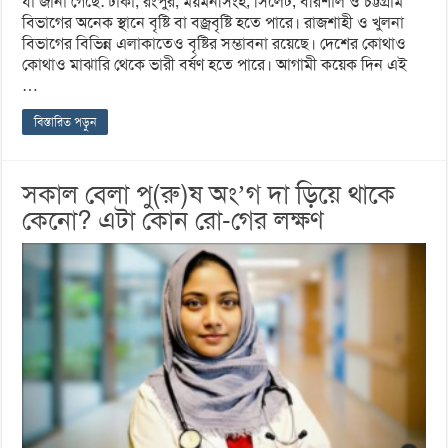
যা জানা গেছে: ঢাকা, রংপুর, ময়মনসিংহ, সিলেট, বরিশাল ও চট্টগ্রাম
বিভাগের অনেক স্থানে বৃষ্টি বা বজ্রবৃষ্টি হতে পারে। রাজশাহী ও খুলনা
বিভাগের বিভিন্ন এলাকাতেও বৃষ্টির সম্ভাবনা রয়েছে। দেশের কোথাও
কোথাও মাঝারি থেকে ভারী বর্ষণ হতে পারে। আগামী কয়েক দিন এই
…
বিস্তারিত পড়ুন
সকাল বেলা পু(রু)ষ অং’গ দা ড়িয়ে থাকে
কেনো? এটা কোন রো-গের লক্ষণ