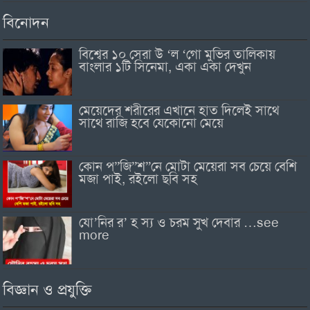
বিনোদন
বিশ্বের ১০ সেরা উ ‘ল ‘গো মুভির তালিকায়
বাংলার ১টি সিনেমা, একা একা দেখুন
মেয়েদের শরীরের এখানে হাত দিলেই সাথে
সাথে রাজি হবে যেকোনো মেয়ে
কোন প”জি”শ”নে মোটা মেয়েরা সব চেয়ে বেশি
মজা পাই, রইলো ছবি সহ
যো’নির র’ হ স্য ও চরম সুখ দেবার …see
more
বিজ্ঞান ও প্রযুক্তি