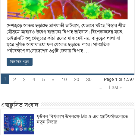
দেশজুড়ে আতঙ্ক ছড়াচ্ছে প্রাণঘাতী ভাইরাস, যেভাবে ঘটছে বিস্তার শীত
মৌসুমে আবারও উদ্বেগ বাড়াচ্ছে নিপাহ ভাইরাস। বিশেষজ্ঞদের মতে,
ভাইরাসটি শুধু খেজুরের কাঁচা রসের মাধ্যমেই নয়, বাদুড়ের লালা বা
মূত্রে দূষিত আধাখাওয়া ফল থেকেও ছড়াতে পারে। সাম্প্রতিক
পর্যবেক্ষণে বাংলাদেশের ৩৫টি জেলায় নিপাহ …
বিস্তারিত পড়ুন
1
2
3
4
5
»
10
20
30
Page 1 of 1,397
...
Last »
এক্সক্লুসিভ সংবাদ
ফুটবল বিশ্বকাপ উপলক্ষে Meta-এর প্ল্যাটফর্মগুলোতে
নতুন ফিচার