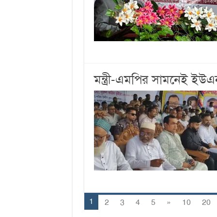
মন্ত্রী-এমপির সামনেই ইউ
1
2
3
4
5
»
10
20