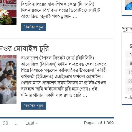
বিশ্ববিদ্যালয়ের ছাত্র-শিক্ষক কেন্দ্র (টিএসসি)
মিলনায়তনে বিশ্ববিদ্যালয়ের ডিবেটিং সোসাইটি
আয়োজিত ‘জুলাই গণঅভ্যুত্থান …
বিস্তারিত পড়ুন
পুরা
এনওর মোবাইল চুরি
বাংলাদেশ টেপবল ক্রিকেট বোর্ড (বিটিসিবি)
আয়োজিত (বিসিএল) ফাইনাল-২০২৬ খেলা দেখতে
গিয়ে বিপাকে পড়লেন কালিয়াকৈর উপজেলা নির্বাহী
1
কর্মকর্তা (ইউএনও) এএইচএম ফখরুল হোসাইন।
2
খেলার মাঠে প্রবেশের সময় ভিড়ের মধ্যে ইউএনওর
ব্যবহৃত দামি আইফোনটি চুরি হয়ে গেছে। ওই
2
ঘটনায় থানায় একটি সাধারণ ডায়েরি …
« J
বিস্তারিত পড়ুন
30
...
Last »
Page 1 of 1,399