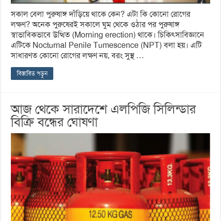
সকাল বেলা পুরুষাঙ্গ দাঁড়িয়ে থাকে কেন? এটা কি কোনো রোগের
লক্ষণ? অনেক পুরুষেরই সকালে ঘুম থেকে ওঠার পর পুরুষাঙ্গ
স্বাভাবিকভাবে উত্থিত (Morning erection) থাকে। চিকিৎসাবিজ্ঞানে
এটিকে Nocturnal Penile Tumescence (NPT) বলা হয়। এটি
সাধারণত কোনো রোগের লক্ষণ নয়, বরং সুস্থ …
বিস্তারিত পড়ুন
আজ থেকে সারাদেশে এলপিজি সিলিন্ডার
বিক্রি বন্ধের ঘোষণা