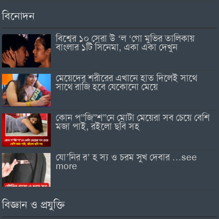
বিনোদন
বিশ্বের ১০ সেরা উ ‘ল ‘গো মুভির তালিকায়
বাংলার ১টি সিনেমা, একা একা দেখুন
মেয়েদের শরীরের এখানে হাত দিলেই সাথে
সাথে রাজি হবে যেকোনো মেয়ে
কোন প”জি”শ”নে মোটা মেয়েরা সব চেয়ে বেশি
মজা পাই, রইলো ছবি সহ
যো’নির র’ হ স্য ও চরম সুখ দেবার …see
more
বিজ্ঞান ও প্রযুক্তি