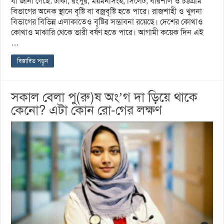
যা জানা গেছে: ঢাকা, রংপুর, ময়মনসিংহ, সিলেট, বরিশাল ও চট্টগ্রাম
বিভাগের অনেক স্থানে বৃষ্টি বা বজ্রবৃষ্টি হতে পারে। রাজশাহী ও খুলনা
বিভাগের বিভিন্ন এলাকাতেও বৃষ্টির সম্ভাবনা রয়েছে। দেশের কোথাও
কোথাও মাঝারি থেকে ভারী বর্ষণ হতে পারে। আগামী কয়েক দিন এই
…
বিস্তারিত পড়ুন
সকাল বেলা পু(রু)ষ অং’গ দা ড়িয়ে থাকে
কেনো? এটা কোন রো-গের লক্ষণ