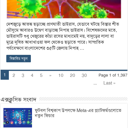
দেশজুড়ে আতঙ্ক ছড়াচ্ছে প্রাণঘাতী ভাইরাস, যেভাবে ঘটছে বিস্তার শীত
মৌসুমে আবারও উদ্বেগ বাড়াচ্ছে নিপাহ ভাইরাস। বিশেষজ্ঞদের মতে,
ভাইরাসটি শুধু খেজুরের কাঁচা রসের মাধ্যমেই নয়, বাদুড়ের লালা বা
মূত্রে দূষিত আধাখাওয়া ফল থেকেও ছড়াতে পারে। সাম্প্রতিক
পর্যবেক্ষণে বাংলাদেশের ৩৫টি জেলায় নিপাহ …
বিস্তারিত পড়ুন
1
2
3
4
5
»
10
20
30
Page 1 of 1,397
...
Last »
এক্সক্লুসিভ সংবাদ
ফুটবল বিশ্বকাপ উপলক্ষে Meta-এর প্ল্যাটফর্মগুলোতে
নতুন ফিচার