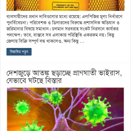
ব্যবসায়ীদের প্রধান দাবিগুলোর মধ্যে রয়েছে: এলপিজির মূল্য নির্ধারণে
পুনর্বিবেচনা। পরিবেশক ও ডিলারদের বিরুদ্ধে প্রশাসনিক অভিযান ও
জরিমানার বিষয়ে সমাধান। চলমান সরবরাহ সংকট নিরসনে কার্যকর
পদক্ষেপ। তবে, বাস্তবে সব এলাকায় পরিস্থিতি একরকম নয়। কিছু
জেলায় বিক্রি সম্পূর্ণ বন্ধ থাকলেও, অন্য কিছু …
বিস্তারিত পড়ুন
দেশজুড়ে আতঙ্ক ছড়াচ্ছে প্রাণঘাতী ভাইরাস,
যেভাবে ঘটছে বিস্তার