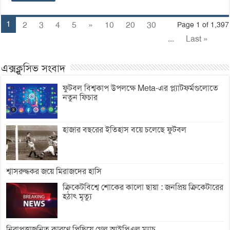
1
2
3
4
5
»
10
20
30
Page 1 of 1,397
...
Last »
এক্সক্লুসিভ সংবাদ
ফুটবল বিশ্বকাপ উপলক্ষে Meta-এর প্ল্যাটফর্মগুলোতে
নতুন ফিচার
হাজার বছরের ইতিহাস বয়ে চলেছে ফুটবল
শ্বাসরুদ্ধকর জয়ে মিরাজদের হাসি
ক্রিকেটবিশ্বে শোকের কালো ছায়া : জনপ্রিয় ক্রিকেটারের
হঠাৎ মৃত্যু
নিরাপত্তাজনিত কারণে পিছিয়ে গেল আইপিএল ম্যাচ