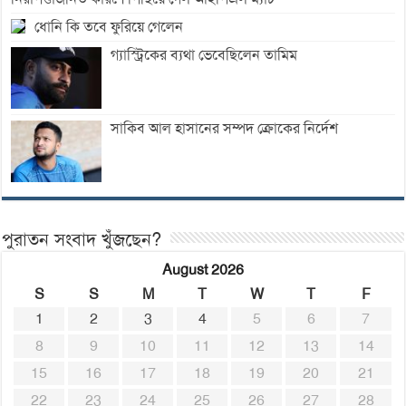
ধোনি কি তবে ফুরিয়ে গেলেন
গ্যাস্ট্রিকের ব্যথা ভেবেছিলেন তামিম
সাকিব আল হাসানের সম্পদ ক্রোকের নির্দেশ
পুরাতন সংবাদ খুঁজছেন?
August 2026
S
S
M
T
W
T
F
1
2
3
4
5
6
7
8
9
10
11
12
13
14
15
16
17
18
19
20
21
22
23
24
25
26
27
28