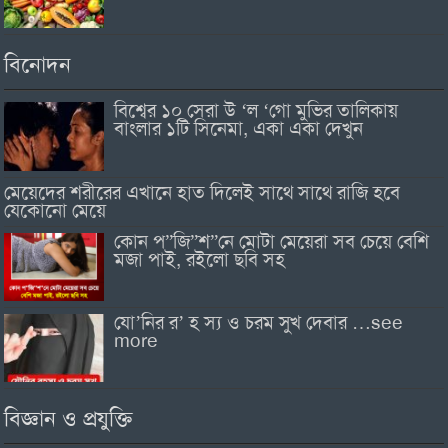
বিনোদন
বিশ্বের ১০ সেরা উ ‘ল ‘গো মুভির তালিকায়
বাংলার ১টি সিনেমা, একা একা দেখুন
মেয়েদের শরীরের এখানে হাত দিলেই সাথে সাথে রাজি হবে
যেকোনো মেয়ে
কোন প”জি”শ”নে মোটা মেয়েরা সব চেয়ে বেশি
মজা পাই, রইলো ছবি সহ
যো’নির র’ হ স্য ও চরম সুখ দেবার …see
more
বিজ্ঞান ও প্রযুক্তি