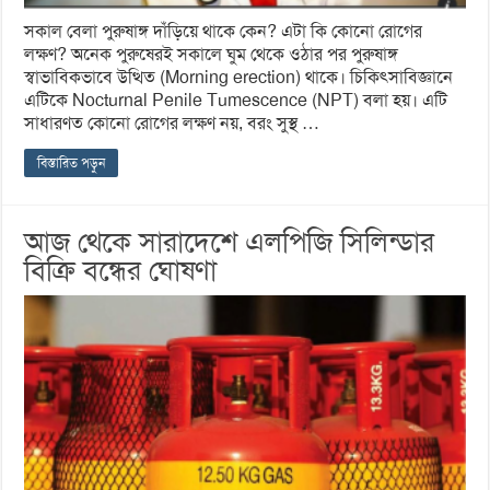
সকাল বেলা পুরুষাঙ্গ দাঁড়িয়ে থাকে কেন? এটা কি কোনো রোগের
লক্ষণ? অনেক পুরুষেরই সকালে ঘুম থেকে ওঠার পর পুরুষাঙ্গ
স্বাভাবিকভাবে উত্থিত (Morning erection) থাকে। চিকিৎসাবিজ্ঞানে
এটিকে Nocturnal Penile Tumescence (NPT) বলা হয়। এটি
সাধারণত কোনো রোগের লক্ষণ নয়, বরং সুস্থ …
বিস্তারিত পড়ুন
আজ থেকে সারাদেশে এলপিজি সিলিন্ডার
বিক্রি বন্ধের ঘোষণা