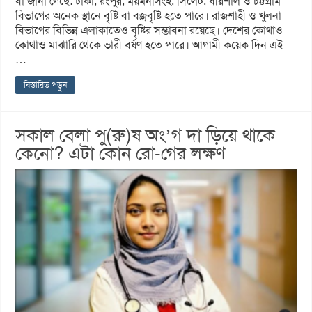
যা জানা গেছে: ঢাকা, রংপুর, ময়মনসিংহ, সিলেট, বরিশাল ও চট্টগ্রাম
বিভাগের অনেক স্থানে বৃষ্টি বা বজ্রবৃষ্টি হতে পারে। রাজশাহী ও খুলনা
বিভাগের বিভিন্ন এলাকাতেও বৃষ্টির সম্ভাবনা রয়েছে। দেশের কোথাও
কোথাও মাঝারি থেকে ভারী বর্ষণ হতে পারে। আগামী কয়েক দিন এই
…
বিস্তারিত পড়ুন
সকাল বেলা পু(রু)ষ অং’গ দা ড়িয়ে থাকে
কেনো? এটা কোন রো-গের লক্ষণ