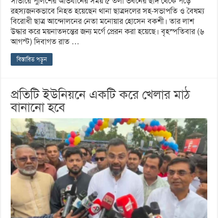
সাভারে পুলিশের অভিযানের সময় ৫ তলা ভবনের ছাদ থেকে পড়ে
রহস্যজনকভাবে নিহত হয়েছেন থানা ছাত্রদলের সহ-সভাপতি ও বৈষম্য
বিরোধী ছাত্র আন্দোলনের নেতা মনোয়ার হোসেন বকশী। তার লাশ
উদ্ধার করে ময়নাতদন্তের জন্য মর্গে প্রেরন করা হয়েছে। বৃহস্পতিবার (৬
আগস্ট) দিবাগত রাত …
বিস্তারিত পড়ুন
প্রতিটি ইউনিয়নে একটি করে খেলার মাঠ
বানানো হবে