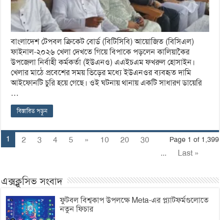
বাংলাদেশ টেপবল ক্রিকেট বোর্ড (বিটিসিবি) আয়োজিত (বিসিএল)
ফাইনাল-২০২৬ খেলা দেখতে গিয়ে বিপাকে পড়লেন কালিয়াকৈর
উপজেলা নির্বাহী কর্মকর্তা (ইউএনও) এএইচএম ফখরুল হোসাইন।
খেলার মাঠে প্রবেশের সময় ভিড়ের মধ্যে ইউএনওর ব্যবহৃত দামি
আইফোনটি চুরি হয়ে গেছে। ওই ঘটনায় থানায় একটি সাধারণ ডায়েরি
…
বিস্তারিত পড়ুন
1
2
3
4
5
»
10
20
30
Page 1 of 1,399
...
Last »
এক্সক্লুসিভ সংবাদ
ফুটবল বিশ্বকাপ উপলক্ষে Meta-এর প্ল্যাটফর্মগুলোতে
নতুন ফিচার