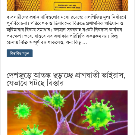
ব্যবসায়ীদের প্রধান দাবিগুলোর মধ্যে রয়েছে: এলপিজির মূল্য নির্ধারণে
পুনর্বিবেচনা। পরিবেশক ও ডিলারদের বিরুদ্ধে প্রশাসনিক অভিযান ও
জরিমানার বিষয়ে সমাধান। চলমান সরবরাহ সংকট নিরসনে কার্যকর
পদক্ষেপ। তবে, বাস্তবে সব এলাকায় পরিস্থিতি একরকম নয়। কিছু
জেলায় বিক্রি সম্পূর্ণ বন্ধ থাকলেও, অন্য কিছু …
বিস্তারিত পড়ুন
দেশজুড়ে আতঙ্ক ছড়াচ্ছে প্রাণঘাতী ভাইরাস,
যেভাবে ঘটছে বিস্তার