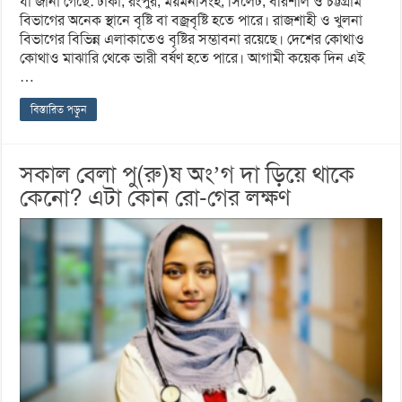
যা জানা গেছে: ঢাকা, রংপুর, ময়মনসিংহ, সিলেট, বরিশাল ও চট্টগ্রাম
বিভাগের অনেক স্থানে বৃষ্টি বা বজ্রবৃষ্টি হতে পারে। রাজশাহী ও খুলনা
বিভাগের বিভিন্ন এলাকাতেও বৃষ্টির সম্ভাবনা রয়েছে। দেশের কোথাও
কোথাও মাঝারি থেকে ভারী বর্ষণ হতে পারে। আগামী কয়েক দিন এই
…
বিস্তারিত পড়ুন
সকাল বেলা পু(রু)ষ অং’গ দা ড়িয়ে থাকে
কেনো? এটা কোন রো-গের লক্ষণ