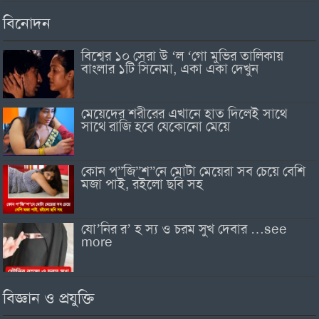
বিনোদন
বিশ্বের ১০ সেরা উ ‘ল ‘গো মুভির তালিকায়
বাংলার ১টি সিনেমা, একা একা দেখুন
মেয়েদের শরীরের এখানে হাত দিলেই সাথে
সাথে রাজি হবে যেকোনো মেয়ে
কোন প”জি”শ”নে মোটা মেয়েরা সব চেয়ে বেশি
মজা পাই, রইলো ছবি সহ
যো’নির র’ হ স্য ও চরম সুখ দেবার …see
more
বিজ্ঞান ও প্রযুক্তি