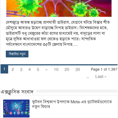
দেশজুড়ে আতঙ্ক ছড়াচ্ছে প্রাণঘাতী ভাইরাস, যেভাবে ঘটছে বিস্তার শীত
মৌসুমে আবারও উদ্বেগ বাড়াচ্ছে নিপাহ ভাইরাস। বিশেষজ্ঞদের মতে,
ভাইরাসটি শুধু খেজুরের কাঁচা রসের মাধ্যমেই নয়, বাদুড়ের লালা বা
মূত্রে দূষিত আধাখাওয়া ফল থেকেও ছড়াতে পারে। সাম্প্রতিক
পর্যবেক্ষণে বাংলাদেশের ৩৫টি জেলায় নিপাহ …
বিস্তারিত পড়ুন
1
2
3
4
5
»
10
20
30
Page 1 of 1,397
...
Last »
এক্সক্লুসিভ সংবাদ
ফুটবল বিশ্বকাপ উপলক্ষে Meta-এর প্ল্যাটফর্মগুলোতে
নতুন ফিচার