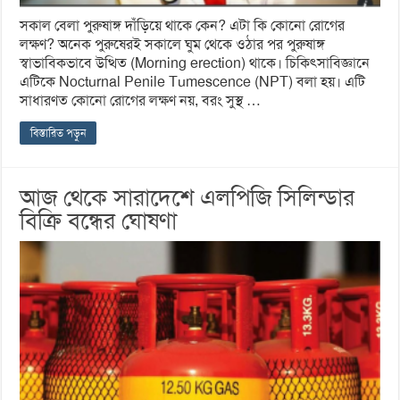
সকাল বেলা পুরুষাঙ্গ দাঁড়িয়ে থাকে কেন? এটা কি কোনো রোগের
লক্ষণ? অনেক পুরুষেরই সকালে ঘুম থেকে ওঠার পর পুরুষাঙ্গ
স্বাভাবিকভাবে উত্থিত (Morning erection) থাকে। চিকিৎসাবিজ্ঞানে
এটিকে Nocturnal Penile Tumescence (NPT) বলা হয়। এটি
সাধারণত কোনো রোগের লক্ষণ নয়, বরং সুস্থ …
বিস্তারিত পড়ুন
আজ থেকে সারাদেশে এলপিজি সিলিন্ডার
বিক্রি বন্ধের ঘোষণা