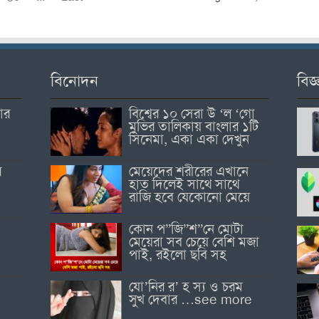
বিনোদন
বিজ্
োর
বিশ্বের ১০ সেরা উ ‘ল ‘গো
মুভির তালিকায় বাংলার ১টি
সিনেমা, একা একা দেখুন
র
মেয়েদের শরীরের এখানে
হাত দিলেই সাথে সাথে
রাজি হবে যেকোনো মেয়ে
কোন প”জি”শ”নে মোটা
মেয়েরা সব চেয়ে বেশি মজা
পাই, রইলো ছবি সহ
যো’নির র’ হ স্য ও চরম
সুখ দেবার …see more