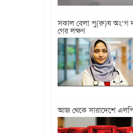
সকাল বেলা পু(রু)ষ অং’গ 
গের লক্ষণ
আজ থেকে সারাদেশে এলপিজি 