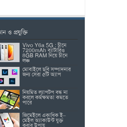
ঞান ও প্রযুক্তি
Vivo Y6a 5G : চীনে
7200mAh ব্যাটারিও
8GB RAM নিয়ে চীনে
লঞ্চ
মোবাইলে ছবি সম্পাদনার
জন্য সেরা ৫টি অ্যাপ
নিয়মিত ল্যাপটপ বন্ধ না
করলে কর্মক্ষমতা কমতে
পারে
জিমেইলে একাধিক ই–
মেইল অ্যাকাউন্ট যুক্ত
করার উপায়