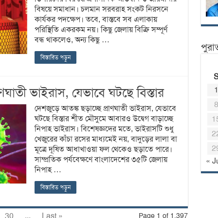
বিষয়ে সমাধান। চলমান সরবরাহ সংকট নিরসনে
কার্যকর পদক্ষেপ। তবে, বাস্তবে সব এলাকায়
পরিস্থিতি একরকম নয়। কিছু জেলায় বিক্রি সম্পূর্ণ
বন্ধ থাকলেও, অন্য কিছু …
পুরা
বিস্তারিত পড়ুন
াণঘাতী ভাইরাস, যেভাবে ঘটছে বিস্তার
দেশজুড়ে আতঙ্ক ছড়াচ্ছে প্রাণঘাতী ভাইরাস, যেভাবে
ঘটছে বিস্তার শীত মৌসুমে আবারও উদ্বেগ বাড়াচ্ছে
1
নিপাহ ভাইরাস। বিশেষজ্ঞদের মতে, ভাইরাসটি শুধু
2
খেজুরের কাঁচা রসের মাধ্যমেই নয়, বাদুড়ের লালা বা
2
মূত্রে দূষিত আধাখাওয়া ফল থেকেও ছড়াতে পারে।
সাম্প্রতিক পর্যবেক্ষণে বাংলাদেশের ৩৫টি জেলায়
« J
নিপাহ …
বিস্তারিত পড়ুন
30
...
Last »
Page 1 of 1,397