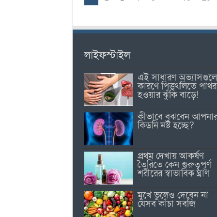
লাইফস্টাইল
এই সাধারণ অভ্যাসগুল
কারণে পিত্তথলিতে পাথর
হওয়ার ঝুঁকি বাড়ে!
কীভাবে বুঝবেন আপনা
কিডনি নষ্ট হচ্ছে?
প্রথম দেখায় আকর্ষণ
তৈরিতে কেন গুরুত্বপূর্ণ
শরীরের স্বাভাবিক ঘ্রাণ
মুখে ভুলেও দেবেন না
যেসব কাঁচা সবজি