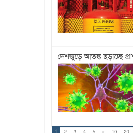
দেশজুড়ে আতঙ্ক ছড়াচ্ছে প্র
1
2
3
4
5
»
10
20