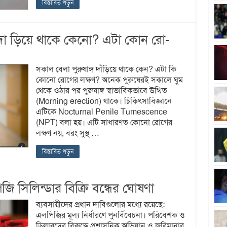
বিস্তারিত পড়ুন
দা ড়িয়ে থাকে কেনো? এটা কোন রো-
সকাল বেলা পুরুষাঙ্গ দাঁড়িয়ে থাকে কেন? এটা কি
কোনো রোগের লক্ষণ? অনেক পুরুষেরই সকালে ঘুম
থেকে ওঠার পর পুরুষাঙ্গ স্বাভাবিকভাবে উত্থিত
(Morning erection) থাকে। চিকিৎসাবিজ্ঞানে
এটিকে Nocturnal Penile Tumescence
(NPT) বলা হয়। এটি সাধারণত কোনো রোগের
লক্ষণ নয়, বরং সুস্থ …
বিস্তারিত পড়ুন
সিলিন্ডার বিক্রি বন্ধের ঘোষণা
ব্যবসায়ীদের প্রধান দাবিগুলোর মধ্যে রয়েছে:
এলপিজির মূল্য নির্ধারণে পুনর্বিবেচনা। পরিবেশক ও
ডিলারদের বিরুদ্ধে প্রশাসনিক অভিযান ও জরিমানার