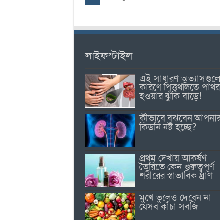
লাইফস্টাইল
এই সাধারণ অভ্যাসগুল
কারণে পিত্তথলিতে পাথর
হওয়ার ঝুঁকি বাড়ে!
কীভাবে বুঝবেন আপনা
কিডনি নষ্ট হচ্ছে?
প্রথম দেখায় আকর্ষণ
তৈরিতে কেন গুরুত্বপূর্ণ
শরীরের স্বাভাবিক ঘ্রাণ
মুখে ভুলেও দেবেন না
যেসব কাঁচা সবজি