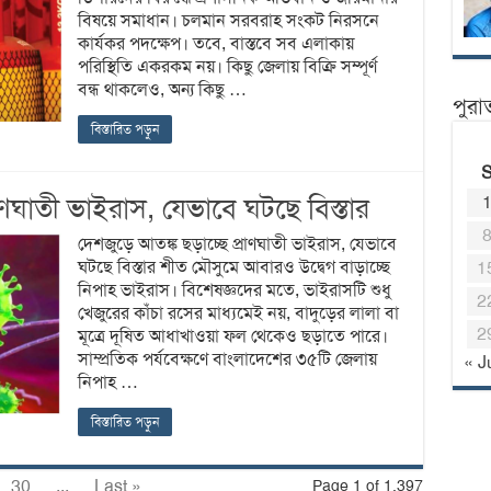
বিষয়ে সমাধান। চলমান সরবরাহ সংকট নিরসনে
কার্যকর পদক্ষেপ। তবে, বাস্তবে সব এলাকায়
পরিস্থিতি একরকম নয়। কিছু জেলায় বিক্রি সম্পূর্ণ
বন্ধ থাকলেও, অন্য কিছু …
পুরা
বিস্তারিত পড়ুন
াণঘাতী ভাইরাস, যেভাবে ঘটছে বিস্তার
দেশজুড়ে আতঙ্ক ছড়াচ্ছে প্রাণঘাতী ভাইরাস, যেভাবে
ঘটছে বিস্তার শীত মৌসুমে আবারও উদ্বেগ বাড়াচ্ছে
1
নিপাহ ভাইরাস। বিশেষজ্ঞদের মতে, ভাইরাসটি শুধু
2
খেজুরের কাঁচা রসের মাধ্যমেই নয়, বাদুড়ের লালা বা
2
মূত্রে দূষিত আধাখাওয়া ফল থেকেও ছড়াতে পারে।
সাম্প্রতিক পর্যবেক্ষণে বাংলাদেশের ৩৫টি জেলায়
« J
নিপাহ …
বিস্তারিত পড়ুন
30
...
Last »
Page 1 of 1,397