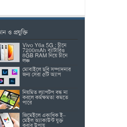
ঞান ও প্রযুক্তি
Vivo Y6a 5G : চীনে
7200mAh ব্যাটারিও
8GB RAM নিয়ে চীনে
লঞ্চ
মোবাইলে ছবি সম্পাদনার
জন্য সেরা ৫টি অ্যাপ
নিয়মিত ল্যাপটপ বন্ধ না
করলে কর্মক্ষমতা কমতে
পারে
জিমেইলে একাধিক ই–
মেইল অ্যাকাউন্ট যুক্ত
করার উপায়