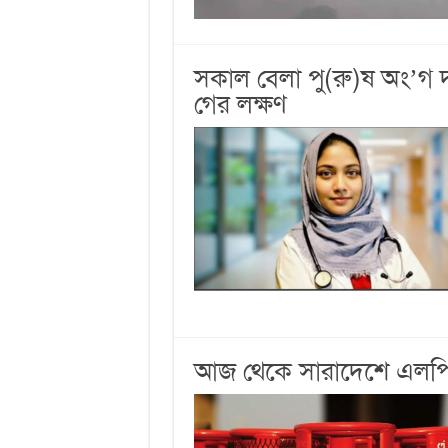
সকাল বেলা পু(রু)ষ অং’গ 
গের লক্ষণ
আজ থেকে সারাদেশে এলপিজি 