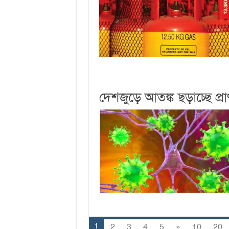
দেশজুড়ে আতঙ্ক ছড়াচ্ছে প্র
1
2
3
4
5
»
10
20