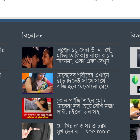
বিনোদন
বিজ্
োর
বিশ্বের ১০ সেরা উ ‘ল ‘গো
মুভির তালিকায় বাংলার ১টি
সিনেমা, একা একা দেখুন
র
মেয়েদের শরীরের এখানে
হাত দিলেই সাথে সাথে
রাজি হবে যেকোনো মেয়ে
কোন প”জি”শ”নে মোটা
মেয়েরা সব চেয়ে বেশি মজা
পাই, রইলো ছবি সহ
যো’নির র’ হ স্য ও চরম
সুখ দেবার …see more