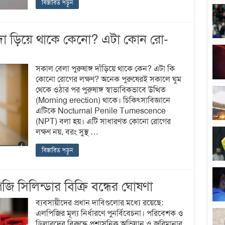
বিস্তারিত পড়ুন
দা ড়িয়ে থাকে কেনো? এটা কোন রো-
সকাল বেলা পুরুষাঙ্গ দাঁড়িয়ে থাকে কেন? এটা কি
কোনো রোগের লক্ষণ? অনেক পুরুষেরই সকালে ঘুম
থেকে ওঠার পর পুরুষাঙ্গ স্বাভাবিকভাবে উত্থিত
(Morning erection) থাকে। চিকিৎসাবিজ্ঞানে
এটিকে Nocturnal Penile Tumescence
(NPT) বলা হয়। এটি সাধারণত কোনো রোগের
লক্ষণ নয়, বরং সুস্থ …
বিস্তারিত পড়ুন
সিলিন্ডার বিক্রি বন্ধের ঘোষণা
ব্যবসায়ীদের প্রধান দাবিগুলোর মধ্যে রয়েছে:
এলপিজির মূল্য নির্ধারণে পুনর্বিবেচনা। পরিবেশক ও
ডিলারদের বিরুদ্ধে প্রশাসনিক অভিযান ও জরিমানার