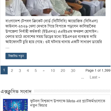
বাংলাদেশ টেপবল ক্রিকেট বোর্ড (বিটিসিবি) আয়োজিত (বিসিএল)
ফাইনাল-২০২৬ খেলা দেখতে গিয়ে বিপাকে পড়লেন কালিয়াকৈর
উপজেলা নির্বাহী কর্মকর্তা (ইউএনও) এএইচএম ফখরুল হোসাইন।
খেলার মাঠে প্রবেশের সময় ভিড়ের মধ্যে ইউএনওর ব্যবহৃত দামি
আইফোনটি চুরি হয়ে গেছে। ওই ঘটনায় থানায় একটি সাধারণ ডায়েরি
…
বিস্তারিত পড়ুন
1
2
3
4
5
»
10
20
30
Page 1 of 1,399
...
Last »
এক্সক্লুসিভ সংবাদ
ফুটবল বিশ্বকাপ উপলক্ষে Meta-এর প্ল্যাটফর্মগুলোতে
নতুন ফিচার