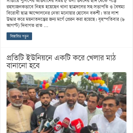
সাভারে পুলিশের অভিযানের সময় ৫ তলা ভবনের ছাদ থেকে পড়ে
রহস্যজনকভাবে নিহত হয়েছেন থানা ছাত্রদলের সহ-সভাপতি ও বৈষম্য
বিরোধী ছাত্র আন্দোলনের নেতা মনোয়ার হোসেন বকশী। তার লাশ
উদ্ধার করে ময়নাতদন্তের জন্য মর্গে প্রেরন করা হয়েছে। বৃহস্পতিবার (৬
আগস্ট) দিবাগত রাত …
বিস্তারিত পড়ুন
প্রতিটি ইউনিয়নে একটি করে খেলার মাঠ
বানানো হবে