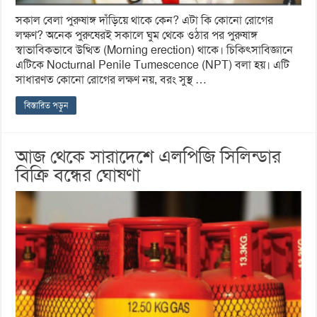
সকাল বেলা পুরুষাঙ্গ দাঁড়িয়ে থাকে কেন? এটা কি কোনো রোগের
লক্ষণ? অনেক পুরুষেরই সকালে ঘুম থেকে ওঠার পর পুরুষাঙ্গ
স্বাভাবিকভাবে উত্থিত (Morning erection) থাকে। চিকিৎসাবিজ্ঞানে
এটিকে Nocturnal Penile Tumescence (NPT) বলা হয়। এটি
সাধারণত কোনো রোগের লক্ষণ নয়, বরং সুস্থ …
বিস্তারিত পড়ুন
আজ থেকে সারাদেশে এলপিজি সিলিন্ডার
বিক্রি বন্ধের ঘোষণা