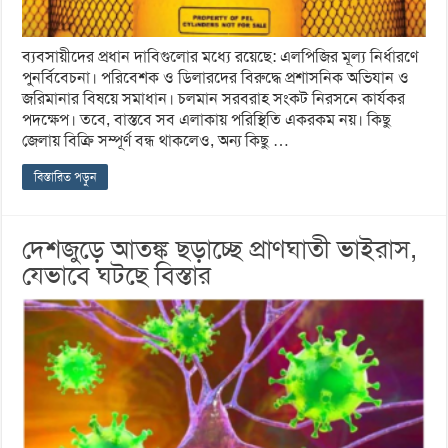
ব্যবসায়ীদের প্রধান দাবিগুলোর মধ্যে রয়েছে: এলপিজির মূল্য নির্ধারণে
পুনর্বিবেচনা। পরিবেশক ও ডিলারদের বিরুদ্ধে প্রশাসনিক অভিযান ও
জরিমানার বিষয়ে সমাধান। চলমান সরবরাহ সংকট নিরসনে কার্যকর
পদক্ষেপ। তবে, বাস্তবে সব এলাকায় পরিস্থিতি একরকম নয়। কিছু
জেলায় বিক্রি সম্পূর্ণ বন্ধ থাকলেও, অন্য কিছু …
বিস্তারিত পড়ুন
দেশজুড়ে আতঙ্ক ছড়াচ্ছে প্রাণঘাতী ভাইরাস,
যেভাবে ঘটছে বিস্তার