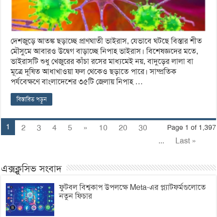
দেশজুড়ে আতঙ্ক ছড়াচ্ছে প্রাণঘাতী ভাইরাস, যেভাবে ঘটছে বিস্তার শীত
মৌসুমে আবারও উদ্বেগ বাড়াচ্ছে নিপাহ ভাইরাস। বিশেষজ্ঞদের মতে,
ভাইরাসটি শুধু খেজুরের কাঁচা রসের মাধ্যমেই নয়, বাদুড়ের লালা বা
মূত্রে দূষিত আধাখাওয়া ফল থেকেও ছড়াতে পারে। সাম্প্রতিক
পর্যবেক্ষণে বাংলাদেশের ৩৫টি জেলায় নিপাহ …
বিস্তারিত পড়ুন
1
2
3
4
5
»
10
20
30
Page 1 of 1,397
...
Last »
এক্সক্লুসিভ সংবাদ
ফুটবল বিশ্বকাপ উপলক্ষে Meta-এর প্ল্যাটফর্মগুলোতে
নতুন ফিচার