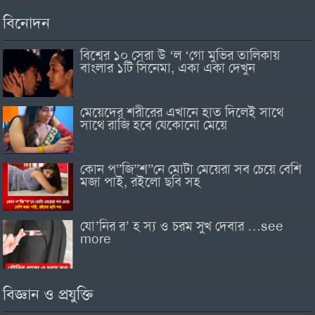
বিনোদন
বিশ্বের ১০ সেরা উ ‘ল ‘গো মুভির তালিকায়
বাংলার ১টি সিনেমা, একা একা দেখুন
মেয়েদের শরীরের এখানে হাত দিলেই সাথে
সাথে রাজি হবে যেকোনো মেয়ে
কোন প”জি”শ”নে মোটা মেয়েরা সব চেয়ে বেশি
মজা পাই, রইলো ছবি সহ
যো’নির র’ হ স্য ও চরম সুখ দেবার …see
more
বিজ্ঞান ও প্রযুক্তি