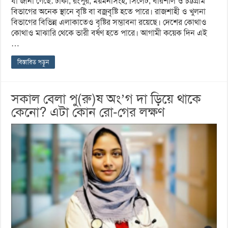
যা জানা গেছে: ঢাকা, রংপুর, ময়মনসিংহ, সিলেট, বরিশাল ও চট্টগ্রাম
বিভাগের অনেক স্থানে বৃষ্টি বা বজ্রবৃষ্টি হতে পারে। রাজশাহী ও খুলনা
বিভাগের বিভিন্ন এলাকাতেও বৃষ্টির সম্ভাবনা রয়েছে। দেশের কোথাও
কোথাও মাঝারি থেকে ভারী বর্ষণ হতে পারে। আগামী কয়েক দিন এই
…
বিস্তারিত পড়ুন
সকাল বেলা পু(রু)ষ অং’গ দা ড়িয়ে থাকে
কেনো? এটা কোন রো-গের লক্ষণ