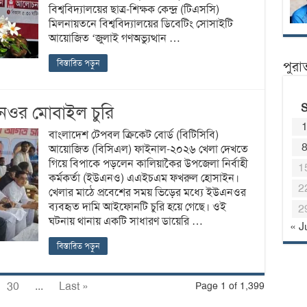
বিশ্ববিদ্যালয়ের ছাত্র-শিক্ষক কেন্দ্র (টিএসসি)
মিলনায়তনে বিশ্ববিদ্যালয়ের ডিবেটিং সোসাইটি
আয়োজিত ‘জুলাই গণঅভ্যুত্থান …
বিস্তারিত পড়ুন
পুরা
এনওর মোবাইল চুরি
বাংলাদেশ টেপবল ক্রিকেট বোর্ড (বিটিসিবি)
আয়োজিত (বিসিএল) ফাইনাল-২০২৬ খেলা দেখতে
গিয়ে বিপাকে পড়লেন কালিয়াকৈর উপজেলা নির্বাহী
1
কর্মকর্তা (ইউএনও) এএইচএম ফখরুল হোসাইন।
2
খেলার মাঠে প্রবেশের সময় ভিড়ের মধ্যে ইউএনওর
ব্যবহৃত দামি আইফোনটি চুরি হয়ে গেছে। ওই
2
ঘটনায় থানায় একটি সাধারণ ডায়েরি …
« J
বিস্তারিত পড়ুন
30
...
Last »
Page 1 of 1,399