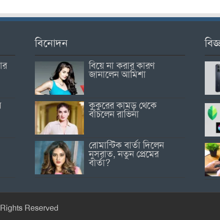
বিনোদন
বিজ্
োর
বিয়ে না করার কারণ
জানালেন আমিশা
র
কুকুরের কামড় থেকে
বাঁচলেন রাভিনা
রোমান্টিক বার্তা দিলেন
নুসরাত, নতুন প্রেমের
বার্তা?
 Rights Reserved