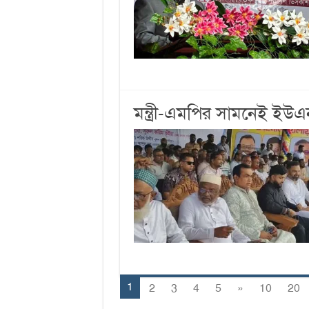
মন্ত্রী-এমপির সামনেই ইউ
1
2
3
4
5
»
10
20