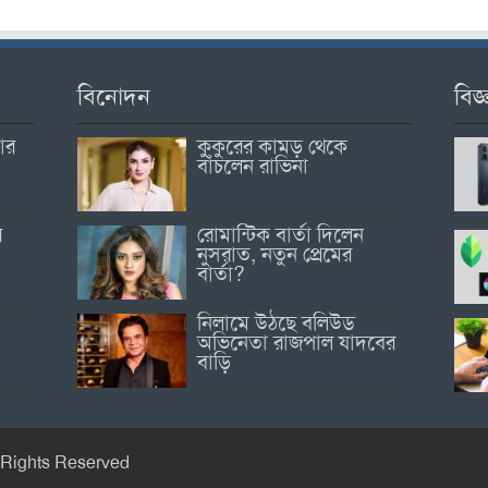
বিনোদন
বিজ্
োর
কুকুরের কামড় থেকে
বাঁচলেন রাভিনা
র
রোমান্টিক বার্তা দিলেন
নুসরাত, নতুন প্রেমের
বার্তা?
নিলামে উঠছে বলিউড
অভিনেতা রাজপাল যাদবের
বাড়ি
 Rights Reserved