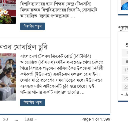
বিশ্ববিদ্যালয়ের ছাত্র-শিক্ষক কেন্দ্র (টিএসসি)
মিলনায়তনে বিশ্ববিদ্যালয়ের ডিবেটিং সোসাইটি
আয়োজিত ‘জুলাই গণঅভ্যুত্থান …
বিস্তারিত পড়ুন
পুরা
এনওর মোবাইল চুরি
বাংলাদেশ টেপবল ক্রিকেট বোর্ড (বিটিসিবি)
আয়োজিত (বিসিএল) ফাইনাল-২০২৬ খেলা দেখতে
গিয়ে বিপাকে পড়লেন কালিয়াকৈর উপজেলা নির্বাহী
1
কর্মকর্তা (ইউএনও) এএইচএম ফখরুল হোসাইন।
2
খেলার মাঠে প্রবেশের সময় ভিড়ের মধ্যে ইউএনওর
ব্যবহৃত দামি আইফোনটি চুরি হয়ে গেছে। ওই
2
ঘটনায় থানায় একটি সাধারণ ডায়েরি …
« J
বিস্তারিত পড়ুন
30
...
Last »
Page 1 of 1,399