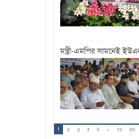
মন্ত্রী-এমপির সামনেই ইউ
1
2
3
4
5
»
10
20