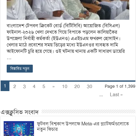
বাংলাদেশ টেপবল ক্রিকেট বোর্ড (বিটিসিবি) আয়োজিত (বিসিএল)
ফাইনাল-২০২৬ খেলা দেখতে গিয়ে বিপাকে পড়লেন কালিয়াকৈর
উপজেলা নির্বাহী কর্মকর্তা (ইউএনও) এএইচএম ফখরুল হোসাইন।
খেলার মাঠে প্রবেশের সময় ভিড়ের মধ্যে ইউএনওর ব্যবহৃত দামি
আইফোনটি চুরি হয়ে গেছে। ওই ঘটনায় থানায় একটি সাধারণ ডায়েরি
…
বিস্তারিত পড়ুন
1
2
3
4
5
»
10
20
30
Page 1 of 1,399
...
Last »
এক্সক্লুসিভ সংবাদ
ফুটবল বিশ্বকাপ উপলক্ষে Meta-এর প্ল্যাটফর্মগুলোতে
নতুন ফিচার