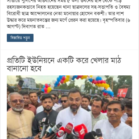
সাভারে পুলিশের অভিযানের সময় ৫ তলা ভবনের ছাদ থেকে পড়ে
রহস্যজনকভাবে নিহত হয়েছেন থানা ছাত্রদলের সহ-সভাপতি ও বৈষম্য
বিরোধী ছাত্র আন্দোলনের নেতা মনোয়ার হোসেন বকশী। তার লাশ
উদ্ধার করে ময়নাতদন্তের জন্য মর্গে প্রেরন করা হয়েছে। বৃহস্পতিবার (৬
আগস্ট) দিবাগত রাত …
বিস্তারিত পড়ুন
প্রতিটি ইউনিয়নে একটি করে খেলার মাঠ
বানানো হবে