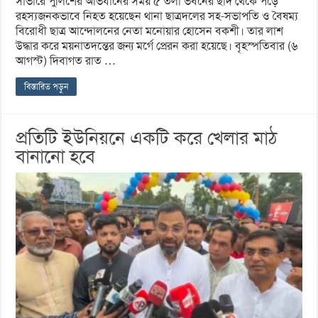
সাভারে পুলিশের অভিযানের সময় ৫ তলা ভবনের ছাদ থেকে পড়ে
রহস্যজনকভাবে নিহত হয়েছেন থানা ছাত্রদলের সহ-সভাপতি ও বৈষম্য
বিরোধী ছাত্র আন্দোলনের নেতা মনোয়ার হোসেন বকশী। তার লাশ
উদ্ধার করে ময়নাতদন্তের জন্য মর্গে প্রেরন করা হয়েছে। বৃহস্পতিবার (৬
আগস্ট) দিবাগত রাত …
বিস্তারিত পড়ুন
প্রতিটি ইউনিয়নে একটি করে খেলার মাঠ
বানানো হবে