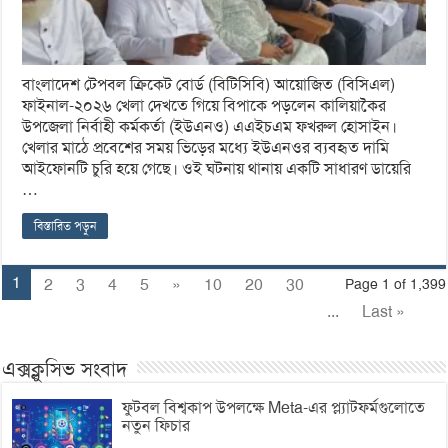
বাংলাদেশ টেপবল ক্রিকেট বোর্ড (বিটিসিবি) আয়োজিত (বিসিএল)
ফাইনাল-২০২৬ খেলা দেখতে গিয়ে বিপাকে পড়লেন কালিয়াকৈর
উপজেলা নির্বাহী কর্মকর্তা (ইউএনও) এএইচএম ফখরুল হোসাইন।
খেলার মাঠে প্রবেশের সময় ভিড়ের মধ্যে ইউএনওর ব্যবহৃত দামি
আইফোনটি চুরি হয়ে গেছে। ওই ঘটনায় থানায় একটি সাধারণ ডায়েরি
…
বিস্তারিত পড়ুন
1
2
3
4
5
»
10
20
30
Page 1 of 1,399
...
Last »
এক্সক্লুসিভ সংবাদ
ফুটবল বিশ্বকাপ উপলক্ষে Meta-এর প্ল্যাটফর্মগুলোতে
নতুন ফিচার