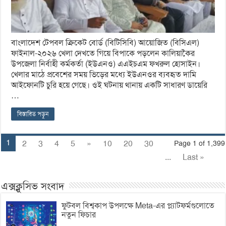
বাংলাদেশ টেপবল ক্রিকেট বোর্ড (বিটিসিবি) আয়োজিত (বিসিএল)
ফাইনাল-২০২৬ খেলা দেখতে গিয়ে বিপাকে পড়লেন কালিয়াকৈর
উপজেলা নির্বাহী কর্মকর্তা (ইউএনও) এএইচএম ফখরুল হোসাইন।
খেলার মাঠে প্রবেশের সময় ভিড়ের মধ্যে ইউএনওর ব্যবহৃত দামি
আইফোনটি চুরি হয়ে গেছে। ওই ঘটনায় থানায় একটি সাধারণ ডায়েরি
…
বিস্তারিত পড়ুন
1
2
3
4
5
»
10
20
30
Page 1 of 1,399
...
Last »
এক্সক্লুসিভ সংবাদ
ফুটবল বিশ্বকাপ উপলক্ষে Meta-এর প্ল্যাটফর্মগুলোতে
নতুন ফিচার