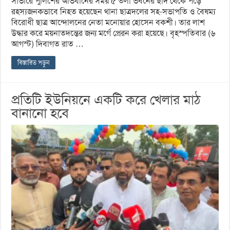
সাভারে পুলিশের অভিযানের সময় ৫ তলা ভবনের ছাদ থেকে পড়ে
রহস্যজনকভাবে নিহত হয়েছেন থানা ছাত্রদলের সহ-সভাপতি ও বৈষম্য
বিরোধী ছাত্র আন্দোলনের নেতা মনোয়ার হোসেন বকশী। তার লাশ
উদ্ধার করে ময়নাতদন্তের জন্য মর্গে প্রেরন করা হয়েছে। বৃহস্পতিবার (৬
আগস্ট) দিবাগত রাত …
বিস্তারিত পড়ুন
প্রতিটি ইউনিয়নে একটি করে খেলার মাঠ
বানানো হবে