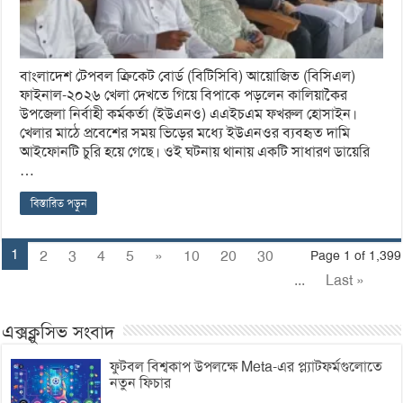
বাংলাদেশ টেপবল ক্রিকেট বোর্ড (বিটিসিবি) আয়োজিত (বিসিএল)
ফাইনাল-২০২৬ খেলা দেখতে গিয়ে বিপাকে পড়লেন কালিয়াকৈর
উপজেলা নির্বাহী কর্মকর্তা (ইউএনও) এএইচএম ফখরুল হোসাইন।
খেলার মাঠে প্রবেশের সময় ভিড়ের মধ্যে ইউএনওর ব্যবহৃত দামি
আইফোনটি চুরি হয়ে গেছে। ওই ঘটনায় থানায় একটি সাধারণ ডায়েরি
…
বিস্তারিত পড়ুন
1
2
3
4
5
»
10
20
30
Page 1 of 1,399
...
Last »
এক্সক্লুসিভ সংবাদ
ফুটবল বিশ্বকাপ উপলক্ষে Meta-এর প্ল্যাটফর্মগুলোতে
নতুন ফিচার