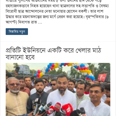
সাভারে পুলিশের অভিযানের সময় ৫ তলা ভবনের ছাদ থেকে পড়ে
রহস্যজনকভাবে নিহত হয়েছেন থানা ছাত্রদলের সহ-সভাপতি ও বৈষম্য
বিরোধী ছাত্র আন্দোলনের নেতা মনোয়ার হোসেন বকশী। তার লাশ
উদ্ধার করে ময়নাতদন্তের জন্য মর্গে প্রেরন করা হয়েছে। বৃহস্পতিবার (৬
আগস্ট) দিবাগত রাত …
বিস্তারিত পড়ুন
প্রতিটি ইউনিয়নে একটি করে খেলার মাঠ
বানানো হবে