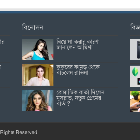
বিনোদন
বিজ্
োর
বিয়ে না করার কারণ
জানালেন আমিশা
র
কুকুরের কামড় থেকে
বাঁচলেন রাভিনা
রোমান্টিক বার্তা দিলেন
নুসরাত, নতুন প্রেমের
বার্তা?
 Rights Reserved