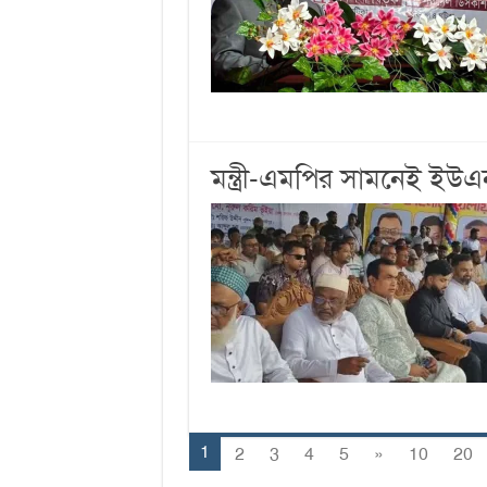
মন্ত্রী-এমপির সামনেই ইউ
1
2
3
4
5
»
10
20