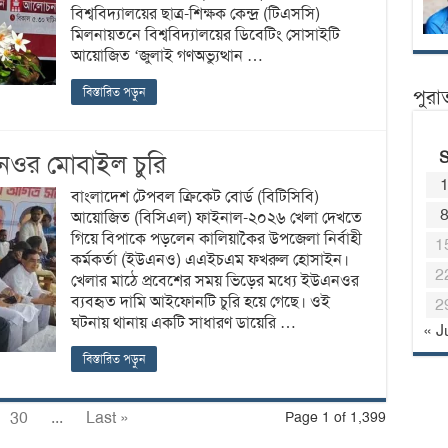
বিশ্ববিদ্যালয়ের ছাত্র-শিক্ষক কেন্দ্র (টিএসসি)
মিলনায়তনে বিশ্ববিদ্যালয়ের ডিবেটিং সোসাইটি
আয়োজিত ‘জুলাই গণঅভ্যুত্থান …
বিস্তারিত পড়ুন
পুরা
এনওর মোবাইল চুরি
বাংলাদেশ টেপবল ক্রিকেট বোর্ড (বিটিসিবি)
আয়োজিত (বিসিএল) ফাইনাল-২০২৬ খেলা দেখতে
গিয়ে বিপাকে পড়লেন কালিয়াকৈর উপজেলা নির্বাহী
1
কর্মকর্তা (ইউএনও) এএইচএম ফখরুল হোসাইন।
2
খেলার মাঠে প্রবেশের সময় ভিড়ের মধ্যে ইউএনওর
ব্যবহৃত দামি আইফোনটি চুরি হয়ে গেছে। ওই
2
ঘটনায় থানায় একটি সাধারণ ডায়েরি …
« J
বিস্তারিত পড়ুন
30
...
Last »
Page 1 of 1,399