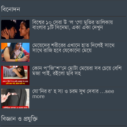
বিনোদন
বিশ্বের ১০ সেরা উ ‘ল ‘গো মুভির তালিকায়
বাংলার ১টি সিনেমা, একা একা দেখুন
মেয়েদের শরীরের এখানে হাত দিলেই সাথে
সাথে রাজি হবে যেকোনো মেয়ে
কোন প”জি”শ”নে মোটা মেয়েরা সব চেয়ে বেশি
মজা পাই, রইলো ছবি সহ
যো’নির র’ হ স্য ও চরম সুখ দেবার …see
more
বিজ্ঞান ও প্রযুক্তি