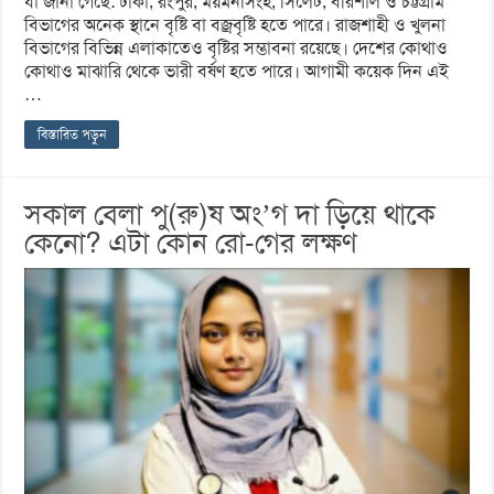
যা জানা গেছে: ঢাকা, রংপুর, ময়মনসিংহ, সিলেট, বরিশাল ও চট্টগ্রাম
বিভাগের অনেক স্থানে বৃষ্টি বা বজ্রবৃষ্টি হতে পারে। রাজশাহী ও খুলনা
বিভাগের বিভিন্ন এলাকাতেও বৃষ্টির সম্ভাবনা রয়েছে। দেশের কোথাও
কোথাও মাঝারি থেকে ভারী বর্ষণ হতে পারে। আগামী কয়েক দিন এই
…
বিস্তারিত পড়ুন
সকাল বেলা পু(রু)ষ অং’গ দা ড়িয়ে থাকে
কেনো? এটা কোন রো-গের লক্ষণ