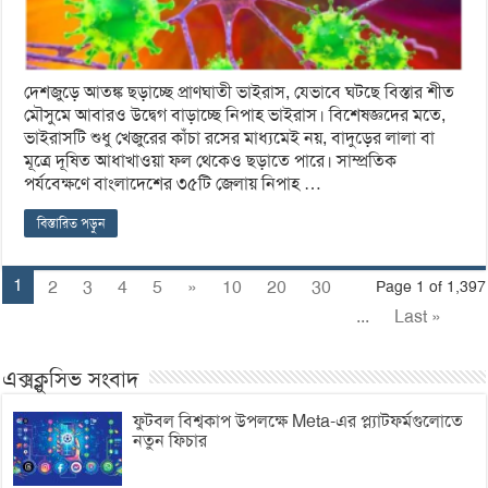
দেশজুড়ে আতঙ্ক ছড়াচ্ছে প্রাণঘাতী ভাইরাস, যেভাবে ঘটছে বিস্তার শীত
মৌসুমে আবারও উদ্বেগ বাড়াচ্ছে নিপাহ ভাইরাস। বিশেষজ্ঞদের মতে,
ভাইরাসটি শুধু খেজুরের কাঁচা রসের মাধ্যমেই নয়, বাদুড়ের লালা বা
মূত্রে দূষিত আধাখাওয়া ফল থেকেও ছড়াতে পারে। সাম্প্রতিক
পর্যবেক্ষণে বাংলাদেশের ৩৫টি জেলায় নিপাহ …
বিস্তারিত পড়ুন
1
2
3
4
5
»
10
20
30
Page 1 of 1,397
...
Last »
এক্সক্লুসিভ সংবাদ
ফুটবল বিশ্বকাপ উপলক্ষে Meta-এর প্ল্যাটফর্মগুলোতে
নতুন ফিচার