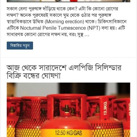
সকাল বেলা পুরুষাঙ্গ দাঁড়িয়ে থাকে কেন? এটা কি কোনো রোগের
লক্ষণ? অনেক পুরুষেরই সকালে ঘুম থেকে ওঠার পর পুরুষাঙ্গ
স্বাভাবিকভাবে উত্থিত (Morning erection) থাকে। চিকিৎসাবিজ্ঞানে
এটিকে Nocturnal Penile Tumescence (NPT) বলা হয়। এটি
সাধারণত কোনো রোগের লক্ষণ নয়, বরং সুস্থ …
বিস্তারিত পড়ুন
আজ থেকে সারাদেশে এলপিজি সিলিন্ডার
বিক্রি বন্ধের ঘোষণা