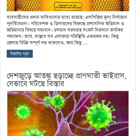
ব্যবসায়ীদের প্রধান দাবিগুলোর মধ্যে রয়েছে: এলপিজির মূল্য নির্ধারণে
পুনর্বিবেচনা। পরিবেশক ও ডিলারদের বিরুদ্ধে প্রশাসনিক অভিযান ও
জরিমানার বিষয়ে সমাধান। চলমান সরবরাহ সংকট নিরসনে কার্যকর
পদক্ষেপ। তবে, বাস্তবে সব এলাকায় পরিস্থিতি একরকম নয়। কিছু
জেলায় বিক্রি সম্পূর্ণ বন্ধ থাকলেও, অন্য কিছু …
বিস্তারিত পড়ুন
দেশজুড়ে আতঙ্ক ছড়াচ্ছে প্রাণঘাতী ভাইরাস,
যেভাবে ঘটছে বিস্তার