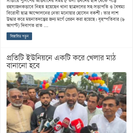
সাভারে পুলিশের অভিযানের সময় ৫ তলা ভবনের ছাদ থেকে পড়ে
রহস্যজনকভাবে নিহত হয়েছেন থানা ছাত্রদলের সহ-সভাপতি ও বৈষম্য
বিরোধী ছাত্র আন্দোলনের নেতা মনোয়ার হোসেন বকশী। তার লাশ
উদ্ধার করে ময়নাতদন্তের জন্য মর্গে প্রেরন করা হয়েছে। বৃহস্পতিবার (৬
আগস্ট) দিবাগত রাত …
বিস্তারিত পড়ুন
প্রতিটি ইউনিয়নে একটি করে খেলার মাঠ
বানানো হবে