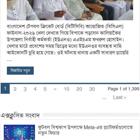
বাংলাদেশ টেপবল ক্রিকেট বোর্ড (বিটিসিবি) আয়োজিত (বিসিএল)
ফাইনাল-২০২৬ খেলা দেখতে গিয়ে বিপাকে পড়লেন কালিয়াকৈর
উপজেলা নির্বাহী কর্মকর্তা (ইউএনও) এএইচএম ফখরুল হোসাইন।
খেলার মাঠে প্রবেশের সময় ভিড়ের মধ্যে ইউএনওর ব্যবহৃত দামি
আইফোনটি চুরি হয়ে গেছে। ওই ঘটনায় থানায় একটি সাধারণ ডায়েরি
…
বিস্তারিত পড়ুন
1
2
3
4
5
»
10
20
30
Page 1 of 1,399
...
Last »
এক্সক্লুসিভ সংবাদ
ফুটবল বিশ্বকাপ উপলক্ষে Meta-এর প্ল্যাটফর্মগুলোতে
নতুন ফিচার